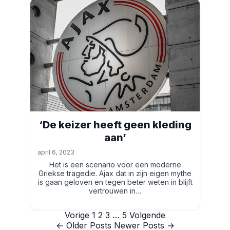
‘De keizer heeft geen kleding
aan’
april 6, 2023
Het is een scenario voor een moderne
Griekse tragedie. Ajax dat in zijn eigen mythe
is gaan geloven en tegen beter weten in blijft
vertrouwen in…
Berichten
Vorige
1
2
3
…
5
Volgende
← Older Posts
Newer Posts →