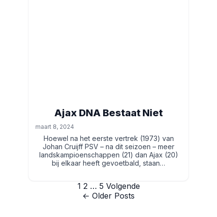
Ajax DNA Bestaat Niet
maart 8, 2024
Hoewel na het eerste vertrek (1973) van
Johan Cruijff PSV – na dit seizoen – meer
landskampioenschappen (21) dan Ajax (20)
bij elkaar heeft gevoetbald, staan…
Berichten
1
2
…
5
Volgende
← Older Posts
paginering