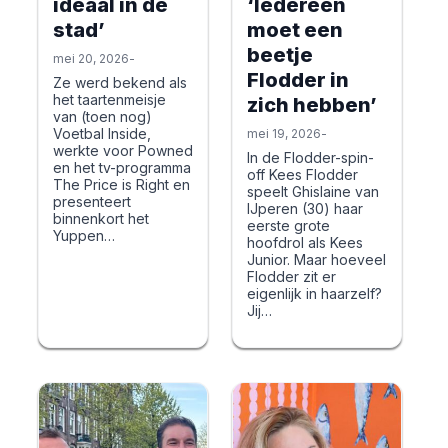
ideaal in de
‘Iedereen
stad’
moet een
beetje
mei 20, 2026
-
Flodder in
Ze werd bekend als
het taartenmeisje
zich hebben’
van (toen nog)
Voetbal Inside,
mei 19, 2026
-
werkte voor Powned
In de Flodder-spin-
en het tv-programma
off Kees Flodder
The Price is Right en
speelt Ghislaine van
presenteert
IJperen (30) haar
binnenkort het
eerste grote
Yuppen…
hoofdrol als Kees
Junior. Maar hoeveel
Flodder zit er
eigenlijk in haarzelf?
Jij…