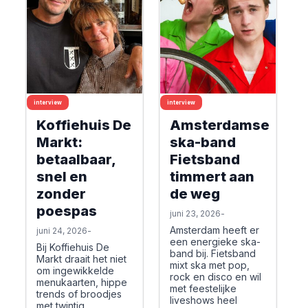
interview
interview
Koffiehuis De
Amsterdamse
Markt:
ska-band
betaalbaar,
Fietsband
snel en
timmert aan
zonder
de weg
poespas
juni 23, 2026
-
Amsterdam heeft er
juni 24, 2026
-
een energieke ska-
Bij Koffiehuis De
band bij. Fietsband
Markt draait het niet
mixt ska met pop,
om ingewikkelde
rock en disco en wil
menukaarten, hippe
met feestelijke
trends of broodjes
liveshows heel
met twintig