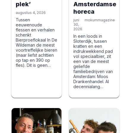
plek’
Amsterdamse
horeca
augustus 4, 2026
Tussen
juni
mokummagazine
eeuwenoude
30,
2026
flessen en verhalen
schenkt
In een loods in
Bierproeflokaal In De
Sloterdijk, tussen
Wildeman de meest
kratten en een
voortreffelijke bieren
indrukwekkend pad
(maar liefst achttien
vol speciaalbier, zit
op tap en 390 op
een van de meest
fles). Dit is geen…
geliefde
familiebedrijven van
Amsterdam: Moos
Drankenhandel. Al
decennialang…