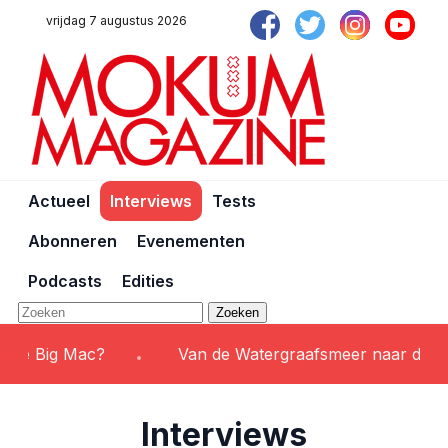
vrijdag 7 augustus 2026
Actueel
Interviews
Tests
Abonneren
Evenementen
Podcasts
Edities
Zoeken
e Big Mac?
Van de Watergraafsmeer naar de werel
Interviews