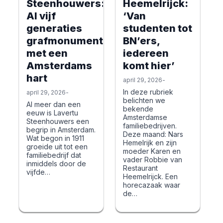
Steenhouwers:
Heemelrijck:
Al vijf
‘Van
generaties
studenten tot
grafmonumenten
BN’ers,
met een
iedereen
Amsterdams
komt hier’
hart
april 29, 2026
-
In deze rubriek
april 29, 2026
-
belichten we
Al meer dan een
bekende
eeuw is Lavertu
Amsterdamse
Steenhouwers een
familiebedrijven.
begrip in Amsterdam.
Deze maand: Nars
Wat begon in 1911
Hemelrijk en zijn
groeide uit tot een
moeder Karen en
familiebedrijf dat
vader Robbie van
inmiddels door de
Restaurant
vijfde…
Heemelrijck. Een
horecazaak waar
de…