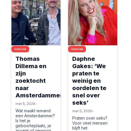
interview
interview
Thomas
Daphne
Dillema en
Gakes: ‘We
zijn
praten te
zoektocht
weinig en
naar
oordelen te
Amsterdammerschap
snel over
seks’
mei 5, 2026
-
Wat maakt iemand
mei 5, 2026
-
een Amsterdammer?
Praten over seks?
Is het je
Voor veel mensen
geboorteplaats, je
blijft het
accent of gewoon