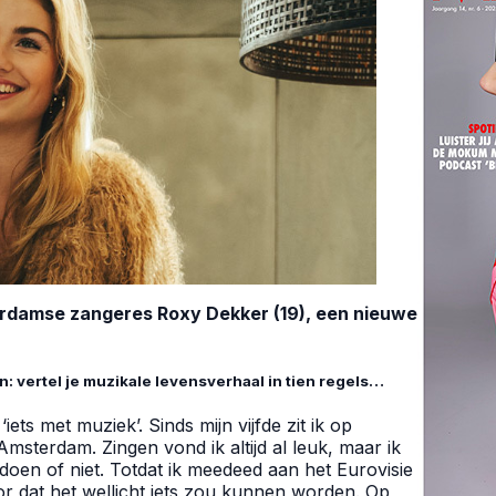
damse zangeres Roxy Dekker (19), een nieuwe
 vertel je muzikale levensverhaal in tien regels…
iets met muziek’. Sinds mijn vijfde zit ik op
msterdam. Zingen vond ik altijd al leuk, maar ik
de doen of niet. Totdat ik meedeed aan het Eurovisie
or dat het wellicht iets zou kunnen worden. Op