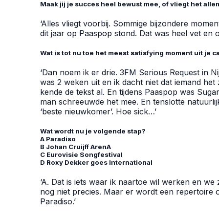
Maak jij je succes heel bewust mee, of vliegt het allem
‘Alles vliegt voorbij. Sommige bijzondere momente
dit jaar op Paaspop stond. Dat was heel vet en 
Wat is tot nu toe het meest satisfying moment uit je c
‘Dan noem ik er drie. 3FM Serious Request in Ni
was 2 weken uit en ik dacht niet dat iemand het
kende de tekst al. En tijdens Paaspop was Sugar
man schreeuwde het mee. En tenslotte natuurlij
‘beste nieuwkomer’. Hoe sick…’
Wat wordt nu je volgende stap?
A Paradiso
B Johan Cruijff ArenA
C Eurovisie Songfestival
D Roxy Dekker goes International
‘A. Dat is iets waar ik naartoe wil werken en w
nog niet precies. Maar er wordt een repertoir
Paradiso.’