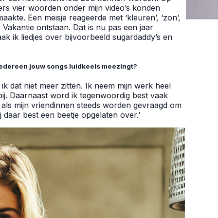
ers vier woorden onder mijn video’s konden
aakte. Een meisje reageerde met ‘kleuren’, ‘zon’,
r Vakantie ontstaan. Dat is nu pas een jaar
aak ik liedjes over bijvoorbeeld sugardaddy’s en
iedereen jouw songs luidkeels meezingt?
ie ik dat niet meer zitten. Ik neem mijn werk heel
bij. Daarnaast word ik tegenwoordig best vaak
r als mijn vriendinnen steeds worden gevraagd om
 daar best een beetje opgelaten over.’