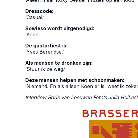
‘Alleen maar Roxy Dekker muziek op een loop.’
Dresscode:
‘Casual.’
Sowieso wordt uitgenodigd:
‘Koen.’
De gastartiest is:
‘Yves Berendse.’
Als mensen te dronken zijn:
‘Stuur ik ze weg.’
Deze mensen helpen met schoonmaken:
‘Niemand. En als alleen Koen er is, weet ik zeker
Interview Boris van Leeuwen
Foto’s Julia Huike