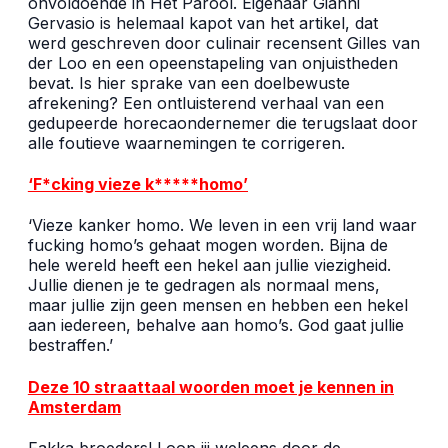
onvoldoende in Het Parool. Eigenaar Gianni
Gervasio is helemaal kapot van het artikel, dat
werd geschreven door culinair recensent Gilles van
der Loo en een opeenstapeling van onjuistheden
bevat. Is hier sprake van een doelbewuste
afrekening? Een ontluisterend verhaal van een
gedupeerde horecaondernemer die terugslaat door
alle foutieve waarnemingen te corrigeren.
‘F*cking vieze k*****homo’
‘Vieze kanker homo. We leven in een vrij land waar
fucking homo’s gehaat mogen worden. Bijna de
hele wereld heeft een hekel aan jullie viezigheid.
Jullie dienen je te gedragen als normaal mens,
maar jullie zijn geen mensen en hebben een hekel
aan iedereen, behalve aan homo’s. God gaat jullie
bestraffen.’
Deze 10 straattaal woorden moet je kennen in
Amsterdam
Fakka broeders! Loop jij weleens door de