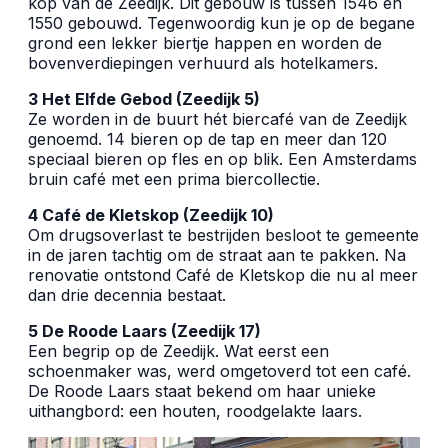
kop van de Zeedijk. Dit gebouw is tussen 1546 en
1550 gebouwd. Tegenwoordig kun je op de begane
grond een lekker biertje happen en worden de
bovenverdiepingen verhuurd als hotelkamers.
3 Het Elfde Gebod (Zeedijk 5)
Ze worden in de buurt hét biercafé van de Zeedijk
genoemd. 14 bieren op de tap en meer dan 120
speciaal bieren op fles en op blik. Een Amsterdams
bruin café met een prima biercollectie.
4 Café de Kletskop (Zeedijk 10)
Om drugsoverlast te bestrijden besloot te gemeente
in de jaren tachtig om de straat aan te pakken. Na
renovatie ontstond Café de Kletskop die nu al meer
dan drie decennia bestaat.
5 De Roode Laars (Zeedijk 17)
Een begrip op de Zeedijk. Wat eerst een
schoenmaker was, werd omgetoverd tot een café.
De Roode Laars staat bekend om haar unieke
uithangbord: een houten, roodgelakte laars.