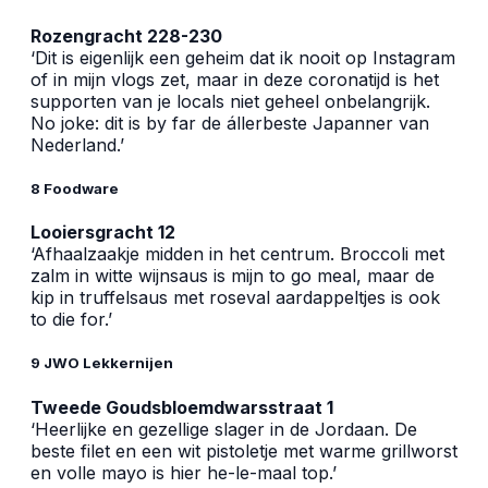
Rozengracht 228-230
‘Dit is eigenlijk een geheim dat ik nooit op Instagram
of in mijn vlogs zet, maar in deze coronatijd is het
supporten van je locals niet geheel onbelangrijk.
No joke: dit is by far de állerbeste Japanner van
Nederland.’
8 Foodware
Looiersgracht 12
‘Afhaalzaakje midden in het centrum. Broccoli met
zalm in witte wijnsaus is mijn to go meal, maar de
kip in truffelsaus met roseval aardappeltjes is ook
to die for.’
9 JWO Lekkernijen
Tweede Goudsbloemdwarsstraat 1
‘Heerlijke en gezellige slager in de Jordaan. De
beste filet en een wit pistoletje met warme grillworst
en volle mayo is hier he-le-maal top.’