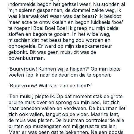
indommelde begon het geritsel weer. Nu stonden al
mijn spieren gespannen, de dommel zakte weg, ik
was klaarwakker! Waar was dat beest? Ik besloot
meer actie te ontwikkelen en begon luidkeels ‘boe’
te roepen! Boe! Boe! Boe! Ik greep nu mijn beide
sloffen en begon te gooien. In het wilde weg,
misschien dat het beest bang zou worden en
ophoepelde. Er werd op mijn slaapkamerdeur
gebonkt. Dit was geen muis, dit was de
bovenbuurman.
‘Buurvrouw! Kunnen wij je helpen?’ Op mijn blote
voeten liep ik naar de deur om die te openen.
´Buurvrouw! Wat is er aan de hand?´
‘Een muis!’, piepte ik. Op dat moment stak de grote
bruine muis over en sprong op mijn bed, liet zich
naar beneden vallen en verdween. De buurman liet
zich ook vallen, languit op de vloer. Maar te laat,
de muis was pleiten. De buurman controleerde alle
plinten op muizengaten om mij gerust te stellen.
Maar er was geen gat te bekennen. Na een poosje