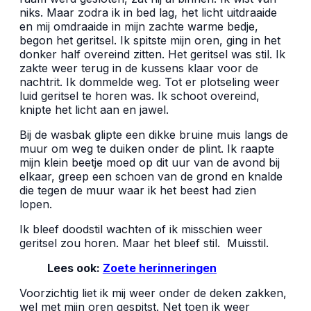
niks. Maar zodra ik in bed lag, het licht uitdraaide
en mij omdraaide in mijn zachte warme bedje,
begon het geritsel. Ik spitste mijn oren, ging in het
donker half overeind zitten. Het geritsel was stil. Ik
zakte weer terug in de kussens klaar voor de
nachtrit. Ik dommelde weg. Tot er plotseling weer
luid geritsel te horen was. Ik schoot overeind,
knipte het licht aan en jawel.
Bij de wasbak glipte een dikke bruine muis langs de
muur om weg te duiken onder de plint. Ik raapte
mijn klein beetje moed op dit uur van de avond bij
elkaar, greep een schoen van de grond en knalde
die tegen de muur waar ik het beest had zien
lopen.
Ik bleef doodstil wachten of ik misschien weer
geritsel zou horen. Maar het bleef stil. Muisstil.
Lees ook:
Zoete herinneringen
Voorzichtig liet ik mij weer onder de deken zakken,
wel met mijn oren gespitst. Net toen ik weer