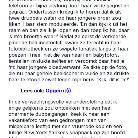
telefoon er bijna uitvloog door haar wilde gegrist en
gegraai. Ondertussen kreeg ik te horen dat ik als
twee druppels water op haar jongere broer zou
lijken. Haar stem moduleerde. ‘En dan kijk ik uit het
raam en dan zie ik je lopen en dan roep ik: ha, daar
is m’n broertje weer!’ Nadat ze eerst de verkeerde
pincode had ingetoetst, kwam ze terecht in haar
fotobibliotheek en ze swipete fanatiek langs al haar
poezen- (nee, niet die van haar) en babyfoto’s,
tientallen mislukte selfies en verdomd: daar had je
‘m: haar jongere bloedverwant. Ze tikte op de foto,
die nu haar gehele beeldscherm vulde en ze drukte
haar telefoon zowat tegen mijn neus. ‘Kijk, dit is ‘m!’
Lees ook:
Opgerot(i)
In de verwachtingsvolle veronderstelling dat ik
enige gelijkenis zou ontdekken met een heel
charmante dubbelganger, keek ik naar een
vakantiefoto van een gedrongen man van
middelbare leeftijd met een vuurrode kop en een
lullige New York Yankees snapback op zijn hoofd.