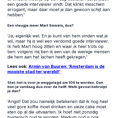
een goede interviewer vindt. Dat klinkt misschien
arrogant, maar daar moet je dan gewoon schijt aan
hebben.’
Een vleugje meer Mart Smeets, dus?
‘Ja, eigenlijk wel. En je kunt van hem vinden wat je
wil, maar hij is wel een verdomd goede interviewer.
Ik heb Mart hoog zitten en waar ik heel trots op
ben: volgens mij ben ik een van de weinige mensen
die hem aan het lachen heeft gekregen.’
Lees ook:
Armin van Buuren: ‘Amsterdam is de
mooiste stad ter wereld!’
Stel: het is voor je weggelegd om 106 te worden. Dan
ben je vandaag dus over de helft. Welk gevoel bekruipt
je dan?
‘Angst! Dat zou namelijk betekenen dat ik nog heel
veel gore koffie moet drinken en vieze cake moet
eten op al die uitvaarten. Ik hoef niet zonodig
hysterisch oud te worden. Medium oud is ook