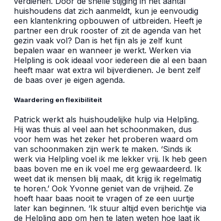
verdienen. Door de snelle stijging in het aantal
huishoudens dat zich aanmeldt, kun je eenvoudig
een klantenkring opbouwen of uitbreiden. Heeft je
partner een druk rooster of zit de agenda van het
gezin vaak vol? Dan is het fijn als je zelf kunt
bepalen waar en wanneer je werkt. Werken via
Helpling is ook ideaal voor iedereen die al een baan
heeft maar wat extra wil bijverdienen. Je bent zelf
de baas over je eigen agenda.
Waardering en flexibiliteit
Patrick werkt als huishoudelijke hulp via Helpling.
Hij was thuis al veel aan het schoonmaken, dus
voor hem was het zeker het proberen waard om
van schoonmaken zijn werk te maken. ‘Sinds ik
werk via Helpling voel ik me lekker vrij. Ik heb geen
baas boven me en ik voel me erg gewaardeerd. Ik
weet dat ik mensen blij maak, dit krijg ik regelmatig
te horen.’ Ook Yvonne geniet van de vrijheid. Ze
hoeft haar baas nooit te vragen of ze een uurtje
later kan beginnen. ‘Ik stuur altijd even berichtje via
de Helpling app om hen te laten weten hoe laat ik