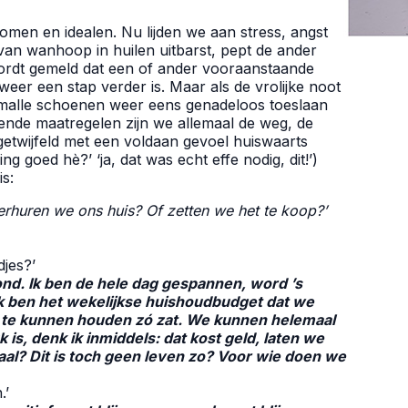
omen en idealen. Nu lijden we aan stress, angst
 van wanhoop in huilen uitbarst, pept de ander
ordt gemeld dat een of ander vooraanstaande
weer een stap verder is. Maar als de vrolijke noot
 malle schoenen weer eens genadeloos toeslaan
nde maatregelen zijn we allemaal de weg, de
ongetwijfeld met een voldaan gevoel huiswaarts
 goed hè?’ ‘ja, dat was echt effe nodig, dit!’)
is:
rhuren we ons huis? Of zetten we het te koop?’
jes?’
oond. Ik ben de hele dag gespannen, word ’s
k ben het wekelijkse huishoudbudget dat we
 te kunnen houden zó zat. We kunnen helemaal
 is, denk ik inmiddels: dat kost geld, laten we
aal? Dit is toch geen leven zo? Voor wie doen we
.’