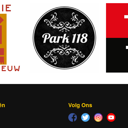
ën
Volg Ons