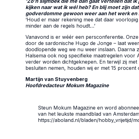
‘Zo’n slijmbek die me dan gaat vertellen dat ik
kijken naar wat ik wél heb? En blij moet zijn da
godverdomme gewoon weer aan het werk en h
‘Houd er maar rekening mee dat daar voorlopig 
minder aan de regels houdt…’
Vanavond is er wéér een persconferentie. Onze 
door de sardonische Hugo de Jonge – laat weer
doodlopende weg we nu weer inslaan. Daarna za
Halsema ook nog specifieke maatregelen voor
verder worden dichtgeknepen. En terwijl zij me
besluiten nemen, houden wij er met 15 procent 
Martijn van Stuyvenberg
Hoofdredacteur Mokum Magazine
Steun Mokum Magazine en word abonnee! Vo
van het leukste maandblad van Amsterdam.
https://aboland.nl/bladen/hobby_vrijetijd
Mark & Hugo