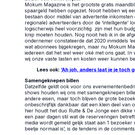
Mokum Magazine is het grootste gratis maandbl
spaargeld hebben opgezet. Nooit hebben wij e
bestaan door middel van advertentie inkomsten 
regionale) adverteerders door de ‘intelligente’ 
logischerwijs heel voorzichtig zijn met hun bu
knip moeten houden. Nog nooit heb ik in de a
ondernemer constateerde dat 2020 inmiddels ‘een
wat abonnees bijgekregen, maar nu Mokum Maga
iedereen dat het wel weer oké met ons gaat. In 
wij onze vaste lasten en kosten weer kunnen be
Lees ook:
‘Ah joh, anders laat je je toch 
Samengeknepen billen
Datzelfde geldt ook voor ons evenementenbedrij
shows houden wij ons met samengeknepen billen
andere eisen, maar toch blijven de grote bezoek
onbeschrijflijk dankbaar dat een klein deel van 
hier houdt het duo Rutte & De Jonge een dikke vi
een paar dagen stil wat de reserveringen betreft. 
media wordt gemeld gelijk staat aan 1 bezoeker 
beetje normaal is’, is de tendens in de comments