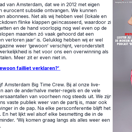
ad van Amsterdam, dat we in 2012 met eigen
en eurocent subsidie ontvangen. We kunnen
en abonnees. Net als wij hebben veel (lokale en
lockdown flinke klappen geïncasseerd, waardoor zij
dgetten en de hand voorlopig nog wel even op de
fgelopen maanden zó vaak gehoord dat een
 verloren jaar’ is. Gelukkig hebben wij er wel
zine weer ‘gewoon’ verschijnt, veronderstelt
werkelijkheid is het voor ons een overwinning als
talen.
Meer zit er even niet in.
gewoon failliet verklaren?’
f Amsterdam Big Time Crew. Bij al onze live-
 aan de anderhalve meter-regels en de vele
ersaantallen van voorheen nog steeds uit. We zijn
ons vaste publiek weer van de partij is, maar ook
nger in de pap. Na elke persconferentie blijft het
En het lijkt wel alsof elke besmetting die in de
minder. ‘Wij komen graag langs als alles weer een
.