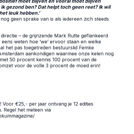
 positief moet blijven en vooral moet blijven
t ik gezond ben? Dat helpt toch geen reet? Ik wil
et leuk hebben.’
nog geen sprake van is als iedereen zich steeds
directie – de grijnzende Mark Rutte geflankeerd
 eens weten hoe ‘we’ ervoor staan en welke
l het pas toegetreden bestuurslid Femke
 Amsterdam aankondigen waarmee onze kelen nog
t met 50 procent kennis 100 procent van de
omzet voor de volle 3 procent de moed erin!
or €25,- per jaar ontvang je 12 edities
 Regel het meteen via
/mokummagazine/