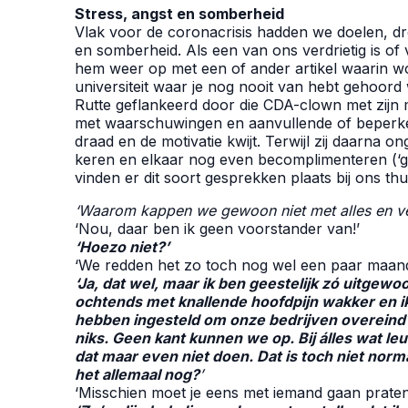
Stress, angst en somberheid
Vlak voor de coronacrisis hadden we doelen, dr
en somberheid. Als een van ons verdrietig is of
hem weer op met een of ander artikel waarin w
universiteit waar je nog nooit van hebt gehoord 
Rutte geflankeerd door die CDA-clown met zijn
met waarschuwingen en aanvullende of beperke
draad en de motivatie kwijt. Terwijl zij daarna 
keren en elkaar nog even becomplimenteren (‘ging
vinden er dit soort gesprekken plaats bij ons thu
‘Waarom kappen we gewoon niet met alles en ve
‘Nou, daar ben ik geen voorstander van!’
‘Hoezo niet?’
‘We redden het zo toch nog wel een paar maand
‘Ja, dat wel, maar ik ben geestelijk zó uitgew
ochtends met knallende hoofdpijn wakker en i
hebben ingesteld om onze bedrijven overeind
niks. Geen kant kunnen we op. Bij álles wat leuk
dat maar even niet doen. Dat is toch niet norm
het allemaal nog?
’
‘Misschien moet je eens met iemand gaan praten