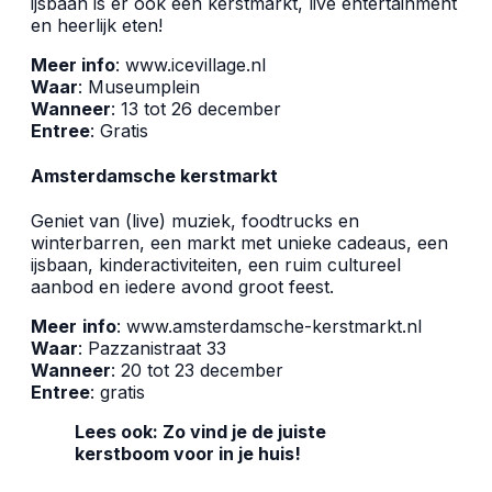
ijsbaan is er ook een kerstmarkt, live entertainment
en heerlijk eten!
Meer info
:
www.icevillage.nl
Waar
: Museumplein
Wanneer
: 13 tot 26 december
Entree
: Gratis
Amsterdamsche kerstmarkt
Geniet van (live) muziek, foodtrucks en
winterbarren, een markt met unieke cadeaus, een
ijsbaan, kinderactiviteiten, een ruim cultureel
aanbod en iedere avond groot feest.
Meer
info
:
www.amsterdamsche-kerstmarkt.nl
Waar
: Pazzanistraat 33
Wanneer
: 20 tot 23 december
Entree
: gratis
Lees ook:
Zo vind je de juiste
kerstboom voor in je huis!