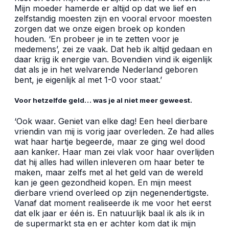
Mijn moeder hamerde er altijd op dat we lief en
zelfstandig moesten zijn en vooral ervoor moesten
zorgen dat we onze eigen broek op konden
houden. ‘En probeer je in te zetten voor je
medemens’, zei ze vaak. Dat heb ik altijd gedaan en
daar krijg ik energie van. Bovendien vind ik eigenlijk
dat als je in het welvarende Nederland geboren
bent, je eigenlijk al met 1-0 voor staat.’
Voor hetzelfde geld… was je al niet meer geweest.
‘Ook waar. Geniet van elke dag! Een heel dierbare
vriendin van mij is vorig jaar overleden. Ze had alles
wat haar hartje begeerde, maar ze ging wel dood
aan kanker. Haar man zei vlak voor haar overlijden
dat hij alles had willen inleveren om haar beter te
maken, maar zelfs met al het geld van de wereld
kan je geen gezondheid kopen. En mijn meest
dierbare vriend overleed op zijn negenendertigste.
Vanaf dat moment realiseerde ik me voor het eerst
dat elk jaar er één is. En natuurlijk baal ik als ik in
de supermarkt sta en er achter kom dat ik mijn