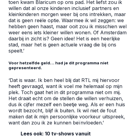
toen kwam Blaricum op ons pad. Het liefst zou ik
willen dat al onze kinderen inclusief partners en
kleinkinderen morgen weer bij ons intrekken, maar
dat is geen reële optie. Waarmee ik wil zeggen: we
hebben geen haast, maar ooit zou ik misschien wel
weer eens iets kleiner willen wonen. Of Amsterdam
daarbij in zicht is? Geen idee! Het is een heerlijke
stad, maar het is geen actuele vraag die bij ons
speelt.’
Voor hetzelfde geld… had je dit programma níet
gepresenteerd.
‘Dat is waar. Ik ben heel blij dat RTL mij hiervoor
heeft gevraagd, want ik voel me helemaal op mijn
plek. Toch gaat het in dit programma niet om mij.
Het draait echt om de stellen die willen verhuizen,
dus ik cijfer mezelf een beetje weg. Als er een huis
wordt bezocht, blijf ik buiten. Ik wil niet de fout
maken dat ik mijn persoonlijke voorkeur uitspreek,
want dan zou ik ze kunnen beïnvloeden.’
Lees ook:
10 tv-shows vanuit