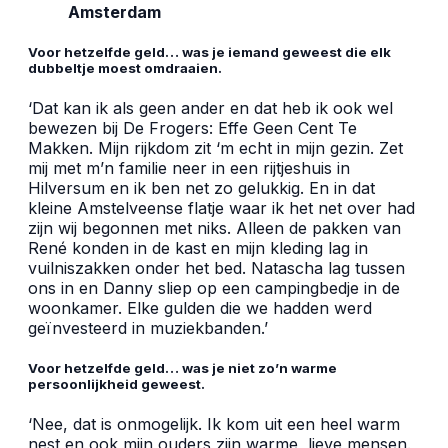
Amsterdam
Voor hetzelfde geld… was je iemand geweest die elk
dubbeltje moest omdraaien.
‘Dat kan ik als geen ander en dat heb ik ook wel
bewezen bij De Frogers: Effe Geen Cent Te
Makken. Mijn rijkdom zit ‘m echt in mijn gezin. Zet
mij met m’n familie neer in een rijtjeshuis in
Hilversum en ik ben net zo gelukkig. En in dat
kleine Amstelveense flatje waar ik het net over had
zijn wij begonnen met niks. Alleen de pakken van
René konden in de kast en mijn kleding lag in
vuilniszakken onder het bed. Natascha lag tussen
ons in en Danny sliep op een campingbedje in de
woonkamer. Elke gulden die we hadden werd
geïnvesteerd in muziekbanden.’
Voor hetzelfde geld… was je niet zo’n warme
persoonlijkheid geweest.
‘Nee, dat is onmogelijk. Ik kom uit een heel warm
nest en ook mijn ouders zijn warme, lieve mensen.