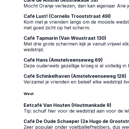
Café de Amstel (Amstelkade 39)
Mocht Oranje verliezen, dan kan eigenaar Arie j
Café Lust! (Cornelis Trooststraat 49I)
Kom met je vrienden langs om de mooiste wedstri
met goed zicht op het scherm.
Café Tapmarin (Van Woustraat 130)
Met drie grote schermen kijk je vanuit vrijwel el
wedstrijd.
Café Hans (Amstelveenseweg 69)
Deze ouderwets gezellige kroeg is al volledig in
Café Schinkelhaven (Amstelveenseweg 126)
Verzamel je vrienden en beleef elke wedstrijd liv
West
Eetcafé Van Houten (Houtmankade 9)
Tip: schuif hier voor de wedstrijd aan voor de
Café De Oude Schaeper (2e Hugo de Grootstr
Zeer populair onder voetballiefhebbers, dus wee