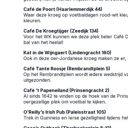
Café de Poort (Haarlemmerdijk 44)
Waar deze kroeg op voetbaldagen rood-wit kleur
kleuren.
Café De Kroegtijger (Zeedijk 134)
Voor het WK kunnen we deze plek beter Café De
bal van het heelal!
Kat in de Wijngaert (Lindengracht 160)
Ook in deze oer-Jordanese kroeg maken ze er, o
Café Tante Roosje (Rembrandtplein 5)
Op het Rembrandtplein wordt iedere wedstrijd va
uitgezonden.
Café ’t Papeneiland (Prinsengracht 2)
Al sinds 1642 te vinden op de hoek van de Pri
oergezellige plek om voetbal te kijken.
O’Reilly’s Irish Pub (Paleisstraat 105)
Trek in Guinness en Ierse gezelligheid tijdens he
Coco’s Outback (Thorbeckeplein 8-12)