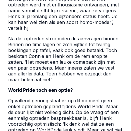
optreden werd met enthousiasme ontvangen, met
name vanuit de lhbtqia+-scene, waar ze volgens
Henk al jarenlang een bijzondere status heeft. ‘Je
kan haar wel zien als een soort homo-moeder’,
vertelt hij.
Na dat optreden stroomden de aanvragen binnen.
Binnen no time lagen er zo’n vijftien tot twintig
boekingen op tafel, vaak ook goed betaald. Toch
besloten Connie en Henk om de rem erop te
zetten. ‘Het moest een leuke comeback zijn met
een paar optredens. Maar ineens zaten we vast
aan allerlei data. Toen hebben we gezegd: dan
maar helemaal niet.’
World Pride toch een optie?
Opvallend genoeg staat er op dit moment geen
enkel optreden gepland tijdens World Pride. Maar
de deur lijkt niet volledig dicht. Op de vraag of een
eenmalig optreden bespreekbaar is, blijft Henk
voorzichtig optimistisch: ‘Ik denk wel dat ze een
optreden op WorldPride leuk vindt. Maar ze wil niet