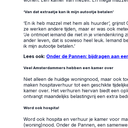
wonen. Een kamer van mezelf. En mega mazzel, 
‘Van dat extraatje kan ik mijn autootje betalen’
‘En ik heb mazzel met hem als huurder’, grijns
ze werken andere tijden, maar er was ook metee
‘Je ontmoet iemand die niet in je vriendenkring
ander leven, dat is sowieso heel leuk. Iemand b
ik mijn autootje betalen.’
Lees ook:
Onder de Pannen: bijdragen aan ee
Veel Amsterdammers hebben een kamer over
Niet alleen de huidige woningnood, maar ook t
maken hospitaverhuur tot een geschikte tijdeli
kamer over. Het verhuren hiervan biedt een op
ontvangt maandelijks belastingvrij een extra bed
Word ook hospita!
Word ook hospita en verhuur je kamer voor m
(woning)nood. Onder de Pannen, een samenwer