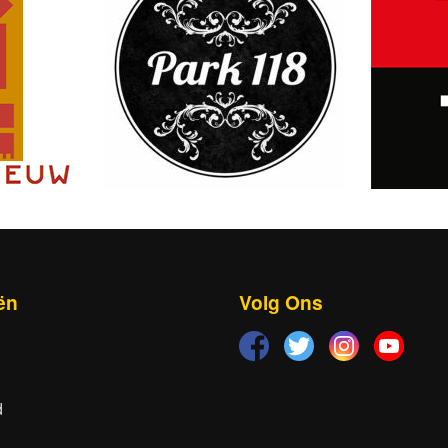
ën
Volg Ons
d