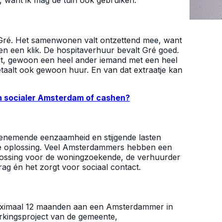
want ik mag de tuin ook gebruiken.’
t Gré. Het samenwonen valt ontzettend mee, want
n een klik. De hospitaverhuur bevalt Gré goed.
 zit, gewoon een heel ander iemand met een heel
etaalt ook gewoon huur. En van dat extraatje kan
n socialer Amsterdam of cashen?
oenemende eenzaamheid en stijgende lasten
jke oplossing. Veel Amsterdammers hebben een
lossing voor de woningzoekende, de verhuurder
rag én het zorgt voor sociaal contact.
aximaal 12 maanden aan een Amsterdammer in
kingsproject van de gemeente,