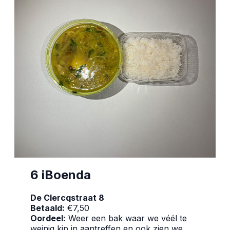
6 iBoenda
De Clercqstraat 8
Betaald:
€7,50
Oordeel:
Weer een bak waar we véél te
weinig kip in aantreffen en ook zien we