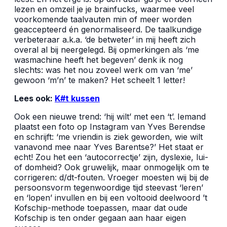
lezen en omzeil je je brainfucks, waarmee veel
voorkomende taalvauten min of meer worden
geaccepteerd én genormaliseerd. De taalkundige
verbeteraar a.k.a. ‘de betweter’ in mij heeft zich
overal al bij neergelegd. Bij opmerkingen als ‘me
wasmachine heeft het begeven’ denk ik nog
slechts: was het nou zoveel werk om van ‘me’
gewoon ‘m’n’ te maken? Het scheelt 1 letter!
Lees ook:
K#t kussen
Ook een nieuwe trend: ‘hij wilt’ met een ‘t’. Iemand
plaatst een foto op Instagram van Yves Berendse
en schrijft: ‘me vriendin is ziek geworden, wie wilt
vanavond mee naar Yves Barentse?’ Het staat er
echt! Zou het een ‘autocorrectje’ zijn, dyslexie, lui-
of domheid? Ook gruwelijk, maar onmogelijk om te
corrigeren: d/dt-fouten. Vroeger moesten wij bij de
persoonsvorm tegenwoordige tijd steevast ‘leren’
en ‘lopen’ invullen en bij een voltooid deelwoord ’t
Kofschip-methode toepassen, maar dat oude
Kofschip is ten onder gegaan aan haar eigen