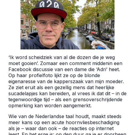
‘Ik word scheidziek van al die dozen die je weg
moet gooien’. Zomaar een comment middenin een
Facebook discussie van een dame die ‘Adri’ heet.
Op haar profielfoto lijkt ze op de blonde
eigenaresse van de kapperszaak van mijn moeder.
Ze ziet eruit als een gezellig mens dat heerlijke
sucadelapjes kan bereiden, al vrees ik dat dit – in de
tegenwoordige tijd – als een grensoverschrijdende
opmerking kan worden aangemerkt.
Wie van de Nederlandse taal houdt, maakt steeds
meer kans op een acute hoornvliesbeschadiging
als je – waar dan ook – de reacties op internet
leest. En het erge is: op den duur ga je er doorheen