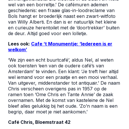
wel van een borreltje.’ De cafémuren ademen
geschiedenis: een fraaie glas-in-loodreclame van
Bols hangt er broederlijk naast een zwart-witfoto
van Willy Alberti. En dan is er natuurlijk het kleine
en curieuze herentoilet met de ‘doortrekker’ buiten
de deur. Altijd goed voor een lolletje.
Lees ook:
Cafe ‘t Monumentje: ‘Iedereen is er
welkom’
‘We zijn een echt buurtcafé’, aldus Nel, al weten
ook toeristen ‘een van de oudere café’s van
Amsterdam’ te vinden. Een klant: ‘Je treft hier altijd
wel iemand voor een praatje en een mooi verhaal.
Van uitgever, middenstander tot antiquair.’ De naam
Chris verscheen overigens pas in 1957 op de
ramen toen ‘Ome Chris en Tante Annie’ de zaak
overnamen. Met de komst van kasteleine de Nel
bleef alles gelukkig bij het oude. ‘Zo’n naam is een
begrip, daar moet je niet aankomen.’
Café Chris, Bloemstraat 42