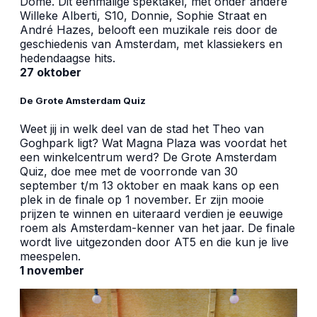
Dome. Dit eenmalige spektakel, met onder andere
Willeke Alberti, S10, Donnie, Sophie Straat en
André Hazes, belooft een muzikale reis door de
geschiedenis van Amsterdam, met klassiekers en
hedendaagse hits.
27 oktober
De Grote Amsterdam Quiz
Weet jij in welk deel van de stad het Theo van
Goghpark ligt? Wat Magna Plaza was voordat het
een winkelcentrum werd? De Grote Amsterdam
Quiz, doe mee met de voorronde van 30
september t/m 13 oktober en maak kans op een
plek in de finale op 1 november. Er zijn mooie
prijzen te winnen en uiteraard verdien je eeuwige
roem als Amsterdam-kenner van het jaar. De finale
wordt live uitgezonden door AT5 en die kun je live
meespelen.
1 november