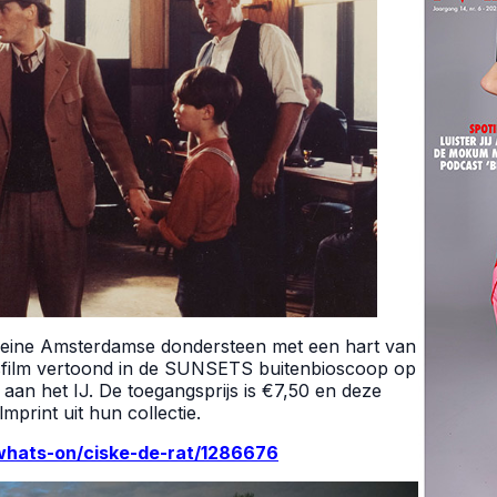
e kleine Amsterdamse dondersteen met een hart van
sfilm vertoond in de SUNSETS buitenbioscoop op
aan het IJ. De toegangsprijs is €7,50 en deze
lmprint uit hun collectie.
/whats-on/ciske-de-rat/1286676