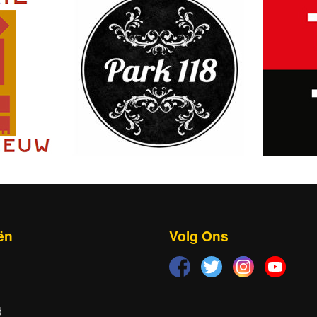
ën
Volg Ons
d