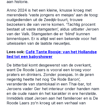
aan historie.
Anno 2024 is het een kleine, knusse kroeg met
merendeels ‘vaste jongens en meisjes’ aan de toog:
oudgedienden uit de Zeedijk-buurt, trouwe
bezoekers die van verre komen. ‘Tachtig procent
bestaat uit vaste stamgasten’, aldus uitbater Jeroen
van der Valk. Stamgasten die er ‘blind’ kunnen
binnenlopen. Er is altijd wel een bekende voor het
uitwisselen van de laatste nieuwtjes.
Lees ook:
Café Tante Roosje: van het Hollandse
lied tot een babyshower
De bitterbal komt desgewenst van de overkant,
want De Roode Laars is vooral een kroeg voor
praters en drinkers. Zonder poespas. In de jaren
negentig heette het nog ‘De Rode Baron’,
veranderde van stamlokaal in een Thai-bar, tot
Jeroens vader Ger het interieur onder handen nam
en de oude naam én het karakter in ere herstelde.
Inmiddels staat Jeroen aan het familieroer en is De
Roode Laars zo’n kroeg uit een verhaal van