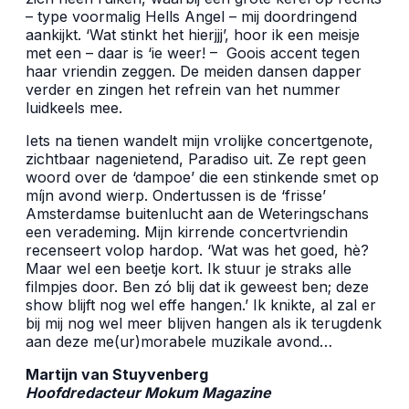
– type voormalig Hells Angel – mij doordringend
aankijkt. ‘Wat stinkt het hierjjj’, hoor ik een meisje
met een – daar is ‘ie weer! – Goois accent tegen
haar vriendin zeggen. De meiden dansen dapper
verder en zingen het refrein van het nummer
luidkeels mee.
Iets na tienen wandelt mijn vrolijke concertgenote,
zichtbaar nagenietend, Paradiso uit. Ze rept geen
woord over de ‘dampoe’ die een stinkende smet op
míjn avond wierp. Ondertussen is de ‘frisse’
Amsterdamse buitenlucht aan de Weteringschans
een verademing. Mijn kirrende concertvriendin
recenseert volop hardop. ‘Wat was het goed, hè?
Maar wel een beetje kort. Ik stuur je straks alle
filmpjes door. Ben zó blij dat ik geweest ben; deze
show blijft nog wel effe hangen.’ Ik knikte, al zal er
bij mij nog wel meer blijven hangen als ik terugdenk
aan deze me(ur)morabele muzikale avond…
Martijn van Stuyvenberg
Hoofdredacteur Mokum Magazine