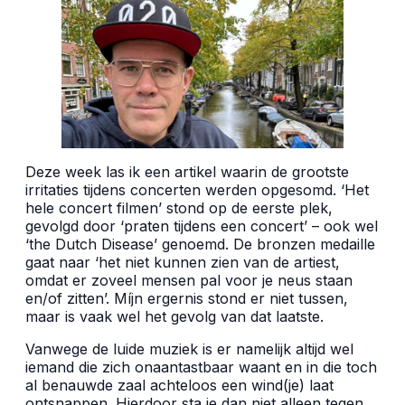
Deze week las ik een artikel waarin de grootste
irritaties tijdens concerten werden opgesomd. ‘Het
hele concert filmen’ stond op de eerste plek,
gevolgd door ‘praten tijdens een concert’ – ook wel
‘the Dutch Disease’ genoemd. De bronzen medaille
gaat naar ‘het niet kunnen zien van de artiest,
omdat er zoveel mensen pal voor je neus staan
en/of zitten’. Míjn ergernis stond er niet tussen,
maar is vaak wel het gevolg van dat laatste.
Vanwege de luide muziek is er namelijk altijd wel
iemand die zich onaantastbaar waant en in die toch
al benauwde zaal achteloos een wind(je) laat
ontsnappen. Hierdoor sta je dan niet alleen tegen