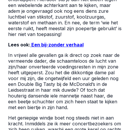
een wiebelende achterkant aan te kijken, maar
adem je ongevraagd ook nog eens diens zure
luchtbel van stikstof, zuurstof, koolzuurgas,
waterstof en methaan in. En nee, de term ‘wie het
eerste ruikt, heeft meestal zijn poepertje gebruikt’ is
hier niet van toepassing!
Lees ook:
Een bij-zonder verhaal
In vrijwel alle gevallen ga ik direct op zoek naar de
vermeende dader, die schaamteloos de lucht van
zijn/haar onverteerde voedingsresten in mijn zone
heeft uitgeperst. Zou het die dikkontige dame pal
voor mij zijn, die ongetwijfeld een uur geleden nog
een Double Big Tasty bij de McDonald’s in de
Leidsestraat in haar mik duwde? Of toch dat
houterig dansende iele mannetje naast haar, die
een beetje schuchter om zich heen staat te kijken
met een biertje in zijn hand.
Het geniepige windje boet nog steeds niet in aan
kracht. Inmiddels zie ik meer concertbezoekers om
zich heen ruiken, waarbij een grote kerel op rechts