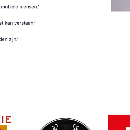
r mobiele mensen.’
t kan verstaan.’
en zijn.’