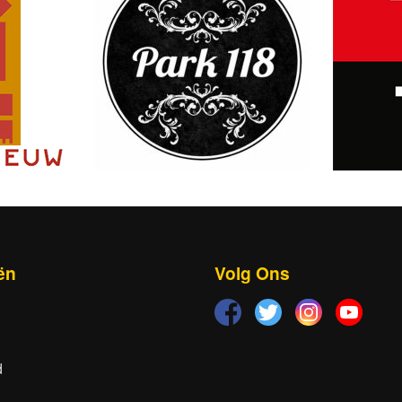
ën
Volg Ons
d