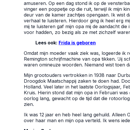
amuseren. Op een dag stond ik op de vensterban
vinger een poppetje op die ruit, terwijl ik mijn ki
deur van de kamer zachtjes opengaan. Ik wist dat
verhaal te luisteren. Hierdoor ging ik heel erg
mij te luisteren gaf mijn opa mij de aandacht die
voor hadden, zo bezig als ze met zichzelf ware
Lees ook:
Frida is geboren
Omdat mijn moeder vaak ziek was, logeerde ik re
Remington schrijfmachine van opa tikken. ‘Jij schrijf
waren omineuze woorden. Niemand wist toen dat 
Mijn grootouders vertrokken in 1938 naar Durb
Droogdok Maatschappij zaken te doen had. Door
Holland. Veel later in het laatste Oorlogsjaar, F
Kruis. Hierin stond dat mijn opa in Februari was 
oorlog lang, gewacht op de tijd dat die rotoorlo
zien.
Ik was 12 jaar en heb heel lang gehuild. Alleen 
over haar man en mijn opa verteld. Ik wens ieder