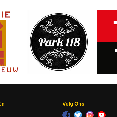
ën
Volg Ons