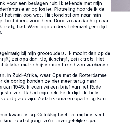
k voor een beslagen ruit. Ik tekende met mijn
nderfantasie er op losliet. Plotseling hoorde ik de
 het mijn opa was. Hij stond stil om naar mijn
 mijn best doen. Voor hem. Door zo aandachtig naar
 ik nodig had. Waar mijn ouders helemaal geen tijd
n.
gelmatig bij mijn grootouders. Ik mocht dan op de
t’, zei opa dan. ‘Ja, ik schrijf’, zei ik trots. Het
ik later met schrijven mijn brood zou verdienen.
an, in Zuid-Afrika, waar Opa met de Rotterdamse
 de oorlog konden ze niet meer terug naar
ebruari 1945, kregen wij een brief van het Rode
gestorven. Ik had mijn hele kindertijd, de hele
g voorbij zou zijn. Zodat ik oma en opa terug kon
Oma kwam terug. Gelukkig heeft ze mij heel veel
 kind, oud of jong, zo’n onvergetelijke opa.