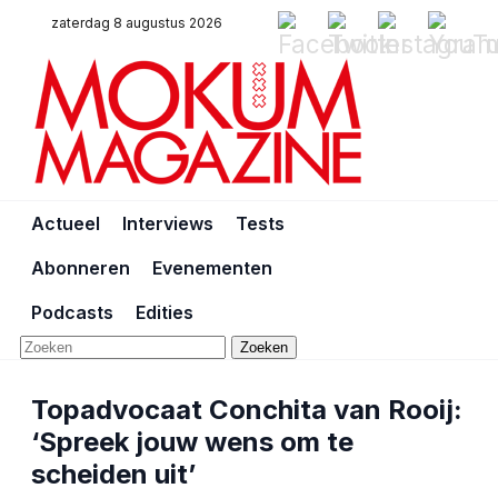
zaterdag 8 augustus 2026
Actueel
Interviews
Tests
Abonneren
Evenementen
Podcasts
Edities
Zoeken
Topadvocaat Conchita van Rooij:
‘Spreek jouw wens om te
scheiden uit’