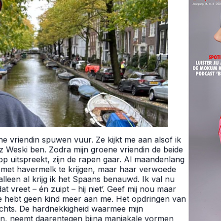
ne vriendin spuwen vuur. Ze kijkt me aan alsof ik
z Weski ben. Zodra mijn groene vriendin de beide
uitspreekt, zijn de rapen gaar. Al maandenlang
e met havermelk te krijgen, maar haar verwoede
lleen al krijg ik het Spaans benauwd. Ik val nu
t vreet – én zuipt – hij niet’. Geef mij nou maar
je hebt geen kind meer aan me. Het opdringen van
erechts. De hardnekkigheid waarmee mijn
len, neemt daarentegen bijna maniakale vormen