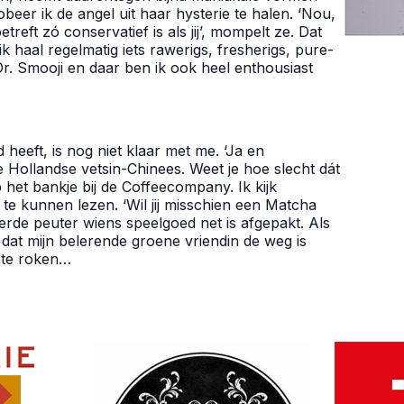
beer ik de angel uit haar hysterie te halen. ‘Nou,
reft zó conservatief is als jij’, mompelt ze. Dat
ik haal regelmatig iets rawerigs, fresherigs, pure-
 Dr. Smooji en daar ben ik ook heel enthousiast
 heeft, is nog niet klaar met me. ‘Ja en
Hollandse vetsin-Chinees. Weet je hoe slecht dát
 het bankje bij de Coffeecompany. Ik kijk
e kunnen lezen. ‘Wil jij misschien een Matcha
terde peuter wiens speelgoed net is afgepakt. Als
 dat mijn belerende groene vriendin de weg is
 te roken…