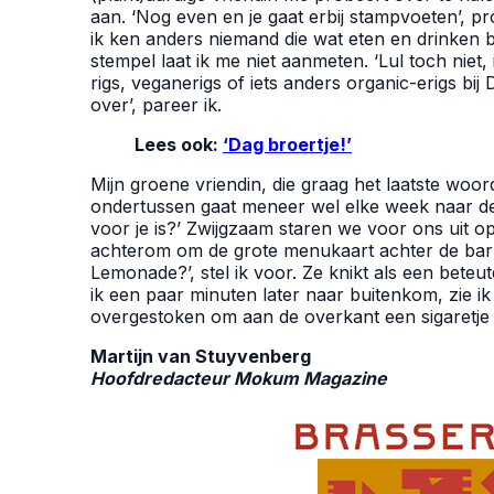
aan. ‘Nog even en je gaat erbij stampvoeten’, pro
ik ken anders niemand die wat eten en drinken bet
stempel laat ik me niet aanmeten. ‘Lul toch niet, 
rigs, veganerigs of iets anders organic-erigs bij
over’, pareer ik.
Lees ook:
‘Dag broertje!’
Mijn groene vriendin, die graag het laatste woord
ondertussen gaat meneer wel elke week naar de 
voor je is?’ Zwijgzaam staren we voor ons uit op
achterom om de grote menukaart achter de bar t
Lemonade?’, stel ik voor. Ze knikt als een beteu
ik een paar minuten later naar buitenkom, zie ik
overgestoken om aan de overkant een sigaretje
Martijn van Stuyvenberg
Hoofdredacteur Mokum Magazine