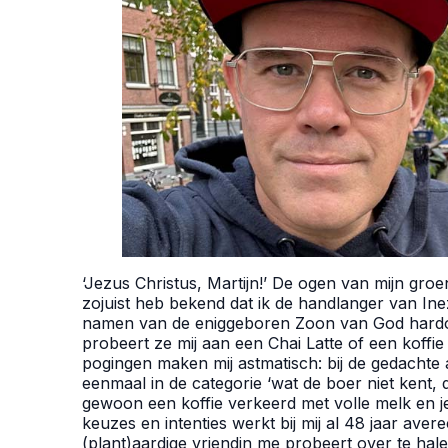
‘Jezus Christus, Martijn!’ De ogen van mijn groe
zojuist heb bekend dat ik de handlanger van Ine
namen van de eniggeboren Zoon van God hardop 
probeert ze mij aan een Chai Latte of een koffi
pogingen maken mij astmatisch: bij de gedachte a
eenmaal in de categorie ‘wat de boer niet kent, da
gewoon een koffie verkeerd met volle melk en 
keuzes en intenties werkt bij mij al 48 jaar av
(plant)aardige vriendin me probeert over te ha