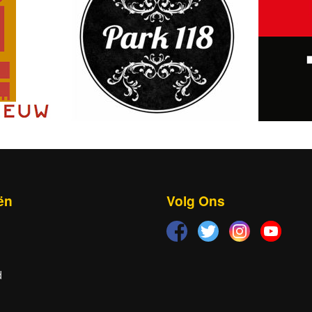
ën
Volg Ons
d