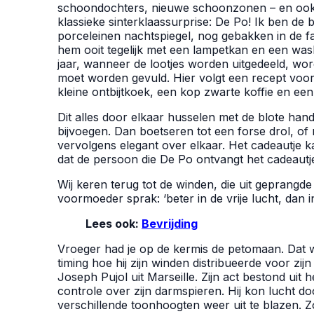
schoondochters, nieuwe schoonzonen – en ook
klassieke sinterklaassurprise: De Po! Ik ben de
porceleinen nachtspiegel, nog gebakken in de fa
hem ooit tegelijk met een lampetkan en een wasb
jaar, wanneer de lootjes worden uitgedeeld, wor
moet worden gevuld. Hier volgt een recept voor 
kleine ontbijtkoek, een kop zwarte koffie en e
Dit alles door elkaar husselen met de blote han
bijvoegen. Dan boetseren tot een forse drol, of
vervolgens elegant over elkaar. Het cadeautje ka
dat de persoon die De Po ontvangt het cadeautje
Wij keren terug tot de winden, die uit geprang
voormoeder sprak: ‘beter in de vrije lucht, dan 
Lees ook:
Bevrijding
Vroeger had je op de kermis de petomaan. Dat 
timing hoe hij zijn winden distribueerde voor z
Joseph Pujol uit Marseille. Zijn act bestond uit 
controle over zijn darmspieren. Hij kon lucht d
verschillende toonhoogten weer uit te blazen. 