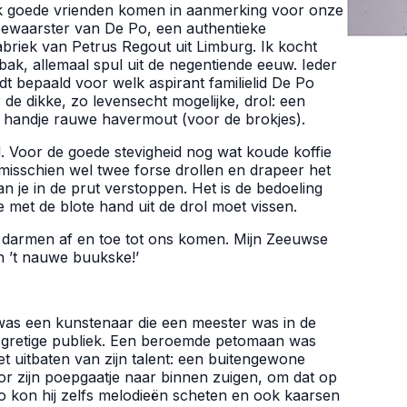
 goede vrienden komen in aanmerking voor onze
 bewaarster van De Po, een authentieke
briek van Petrus Regout uit Limburg. Ik kocht
ak, allemaal spul uit de negentiende eeuw. Ieder
dt bepaald voor welk aspirant familielid De Po
de dikke, zo levensecht mogelijke, drol: een
en handje rauwe havermout (voor de brokjes).
d. Voor de goede stevigheid nog wat koude koffie
 misschien wel twee forse drollen en drapeer het
n je in de prut verstoppen. Het is de bedoeling
 met de blote hand uit de drol moet vissen.
de darmen af en toe tot ons komen. Mijn Zeeuwse
in ’t nauwe buukske!’
was een kunstenaar die een meester was in de
ijn gretige publiek. Een beroemde petomaan was
het uitbaten van zijn talent: een buitengewone
oor zijn poepgaatje naar binnen zuigen, om dat op
Zo kon hij zelfs melodieën scheten en ook kaarsen