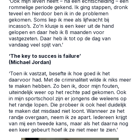
‘Ook mijn leven heeft – na een echtscheiding – een
rommelige periode gekend. Ik ging stappen, dronk
teveel en hierdoor ben ik in de problemen
gekomen. Soms liep ik mee als lijfwacht bij
incasso’s. Zo’n klusje is een keer uit de hand
gelopen en daar heb ik 8 maanden voor
vastgezeten. Daar heb ik tot op de dag van
vandaag veel spijt van.’
‘The key to succes is failure’
(Michael Jordan)
‘Toen ik vastzat, besefte ik hoe goed ik het
daarvoor had. Met de criminaliteit wilde ik niks meer
te maken hebben. Zo ben ik, door mijn fouten,
uiteindelijk weer op het rechte pad gekomen. Ook
in mijn sportschool zijn er jongens die weleens op
het randje lopen. Die probeer ik ook heel duidelijk
te maken dat misdaad niet loont. Wanneer ze het
randje overgaan, neem ik ze apart. Iedereen krijgt
van mij een tweede kans, maar als het daarna nog
een keer gebeurt hoef ik ze niet meer te zien.’