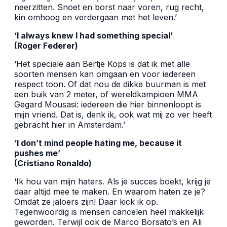
neerzitten. Snoet en borst naar voren, rug recht,
kin omhoog en verdergaan met het leven.’
‘I always knew I had something special’
(Roger Federer)
‘Het speciale aan Bertje Kops is dat ik met alle
soorten mensen kan omgaan en voor iedereen
respect toon. Of dat nou de dikke buurman is met
een buik van 2 meter, of wereldkampioen MMA
Gegard Mousasi: iedereen die hier binnenloopt is
mijn vriend. Dat is, denk ik, ook wat mij zo ver heeft
gebracht hier in Amsterdam.’
‘I don’t mind people hating me, because it
pushes me’
(Cristiano Ronaldo)
‘Ik hou van mijn haters. Als je succes boekt, krijg je
daar altijd mee te maken. En waarom haten ze je?
Omdat ze jaloers zijn! Daar kick ik op.
Tegenwoordig is mensen cancelen heel makkelijk
geworden. Terwijl ook de Marco Borsato’s en Ali