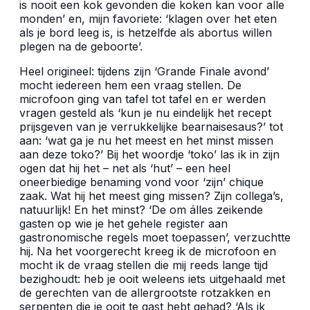
is nooit een kok gevonden die koken kan voor alle
monden’ en, mijn favoriete: ‘klagen over het eten
als je bord leeg is, is hetzelfde als abortus willen
plegen na de geboorte’.
Google Review-terroristen
Heel origineel: tijdens zijn ‘Grande Finale avond’
mocht iedereen hem een vraag stellen. De
microfoon ging van tafel tot tafel en er werden
vragen gesteld als ‘kun je nu eindelijk het recept
prijsgeven van je verrukkelijke bearnaisesaus?’ tot
aan: ‘wat ga je nu het meest en het minst missen
aan deze toko?’ Bij het woordje ‘toko’ las ik in zijn
ogen dat hij het – net als ‘hut’ – een heel
oneerbiedige benaming vond voor ‘zijn’ chique
zaak. Wat hij het meest ging missen? Zijn collega’s,
natuurlijk! En het minst? ‘De om álles zeikende
gasten op wie je het gehele register aan
gastronomische regels moet toepassen’, verzuchtte
hij. Na het voorgerecht kreeg ik de microfoon en
mocht ik de vraag stellen die mij reeds lange tijd
bezighoudt: heb je ooit weleens iets uitgehaald met
de gerechten van de allergrootste rotzakken en
serpenten die je ooit te gast hebt gehad? ‘Als ik