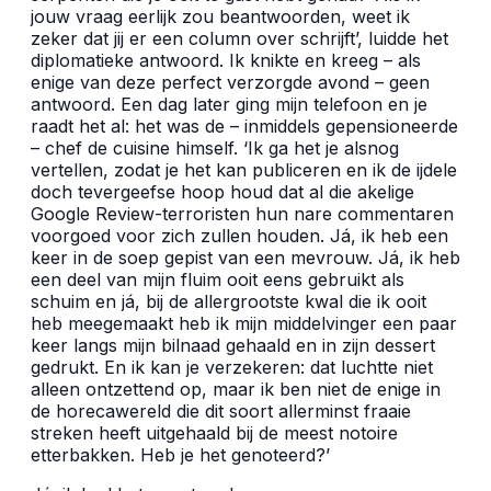
jouw vraag eerlijk zou beantwoorden, weet ik
zeker dat jij er een column over schrijft’, luidde het
diplomatieke antwoord. Ik knikte en kreeg – als
enige van deze perfect verzorgde avond – geen
antwoord. Een dag later ging mijn telefoon en je
raadt het al: het was de – inmiddels gepensioneerde
– chef de cuisine himself. ‘Ik ga het je alsnog
vertellen, zodat je het kan publiceren en ik de ijdele
doch tevergeefse hoop houd dat al die akelige
Google Review-terroristen hun nare commentaren
voorgoed voor zich zullen houden. Já, ik heb een
keer in de soep gepist van een mevrouw. Já, ik heb
een deel van mijn fluim ooit eens gebruikt als
schuim en já, bij de allergrootste kwal die ik ooit
heb meegemaakt heb ik mijn middelvinger een paar
keer langs mijn bilnaad gehaald en in zijn dessert
gedrukt. En ik kan je verzekeren: dat luchtte niet
alleen ontzettend op, maar ik ben niet de enige in
de horecawereld die dit soort allerminst fraaie
streken heeft uitgehaald bij de meest notoire
etterbakken. Heb je het genoteerd?’