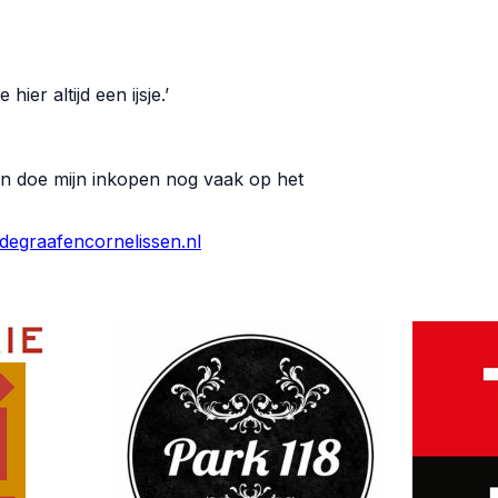
er altijd een ijsje.’
g en doe mijn inkopen nog vaak op het
egraafencornelissen.nl