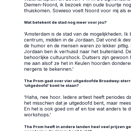
Diemen-Noord, ik bezoek mijn oude buurtje nog 
thuiskomen. Sowieso voelt Noord voor mij als e
Wat betekent de stad nog meer voor jou?
‘Amsterdam is de stad van de mogelijkheden. Ik
centrum, midden in de Jordaan. Dat vond ik desti
de humor en de mensen waren zo lekker pittig. Ik
Jordaan ben ik verhuisd naar het buitenland.
behoorlijke cultuurshock. Duitsers zijn gewoon 
me aan alsof ze het in Keulen hoorden dondere
nergens te bekennen.’
The Prom gaat over vier uitgedoofde Broadway-sterren.
‘uitgedoofd’ komt te staan?
‘Haha, nee hoor. Iedere artiest heeft periodes dat 
het misschien dat je uitgedoofd bent, maar mee
En het is ook goed om af en toe wat anders te 
workshops.’
The Prom heeft in andere landen heel veel prijzen gew