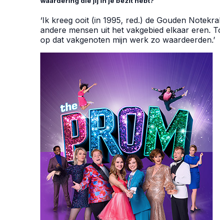
waardering die jij in je bezit hebt?
‘Ik kreeg ooit (in 1995, red.) de Gouden Notekra
andere mensen uit het vakgebied elkaar eren. To
op dat vakgenoten mijn werk zo waardeerden.’