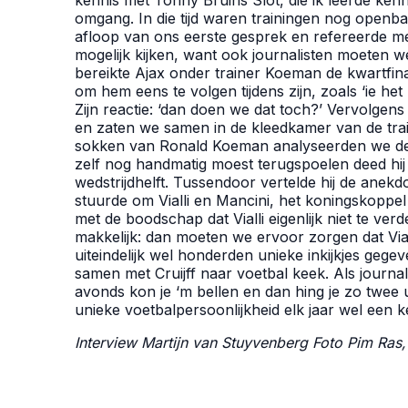
kennis met Tonny Bruins Slot, die ik leerde kenn
omgang. In die tijd waren trainingen nog openba
afloop van ons eerste gesprek en refereerde met
mogelijk kijken, want ook journalisten moeten we
bereikte Ajax onder trainer Koeman de kwartfin
om hem eens te volgen tijdens zijn, zoals ‘ie het
Zijn reactie: ‘dan doen we dat toch?’ Vervolgens
en zaten we samen in de kleedkamer van de tra
sokken van Ronald Koeman analyseerden we de we
zelf nog handmatig moest terugspoelen deed hij
wedstrijdhelft. Tussendoor vertelde hij de anekd
stuurde om Vialli en Mancini, het koningskoppe
met de boodschap dat Vialli eigenlijk niet te verde
makkelijk: dan moeten we ervoor zorgen dat Vialli
uiteindelijk wel honderden unieke inkijkjes gege
samen met Cruijff naar voetbal keek. Als journal
avonds kon je ‘m bellen en dan hing je zo twee 
unieke voetbalpersoonlijkheid elk jaar wel een k
Interview Martijn van Stuyvenberg Foto Pim Ras,
Maarten Wijffels