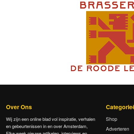
Over Ons
Categorie
Shop
Wij zijn een online blad vol inspiratie, verhalen
en gebeurtenissen in en over Amsterdam,
Adverteren
Elke week nieuwe artikelen, interviews en