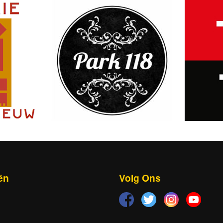
ën
Volg Ons