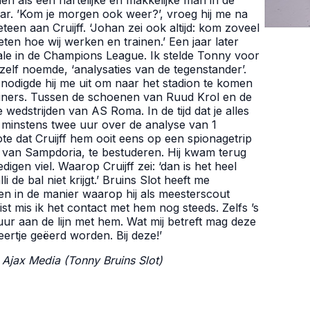
en als een hartelijke en makkelijke man in de
ar. ’Kom je morgen ook weer?’, vroeg hij me na
een aan Cruijff. ‘Johan zei ook altijd: kom zoveel
ten hoe wij werken en trainen.’ Een jaar later
ale in de Champions League. Ik stelde Tonny voor
 zelf noemde, ‘analysaties van de tegenstander’.
 nodigde hij me uit om naar het stadion te komen
iners. Tussen de schoenen van Ruud Krol en de
dstrijden van AS Roma. In de tijd dat je alles
 minstens twee uur over de analyse van 1
ote dat Cruijff hem ooit eens op een spionagetrip
l van Sampdoria, te bestuderen. Hij kwam terug
digen viel. Waarop Cruijff zei: ‘dan is het heel
 de bal niet krijgt.’ Bruins Slot heeft me
ven in de manier waarop hij als meesterscout
ist mis ik het contact met hem nog steeds. Zelfs ’s
uur aan de lijn met hem. Wat mij betreft mag deze
eertje geëerd worden. Bij deze!’
 Ajax Media (Tonny Bruins Slot)