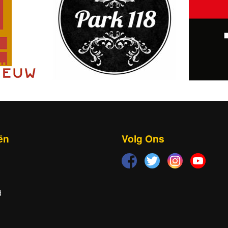
ën
Volg Ons
d