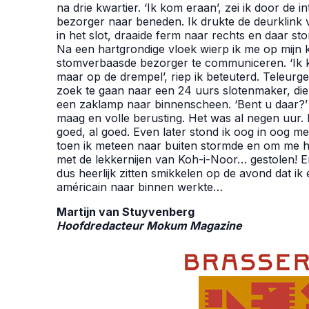
na drie kwartier. ‘Ik kom eraan’, zei ik door de 
bezorger naar beneden. Ik drukte de deurklink 
in het slot, draaide ferm naar rechts en daar sto
Na een hartgrondige vloek wierp ik me op mijn 
stomverbaasde bezorger te communiceren. ‘Ik kr
maar op de drempel’, riep ik beteuterd. Teleurge
zoek te gaan naar een 24 uurs slotenmaker, die 
een zaklamp naar binnenscheen. ‘Bent u daar?’ I
maag en volle berusting. Het was al negen uur. 
goed, al goed. Even later stond ik oog in oog met d
toen ik meteen naar buiten stormde en om me h
met de lekkernijen van Koh-i-Noor… gestolen! 
dus heerlijk zitten smikkelen op de avond dat ik
américain naar binnen werkte…
Martijn van Stuyvenberg
Hoofdredacteur Mokum Magazine