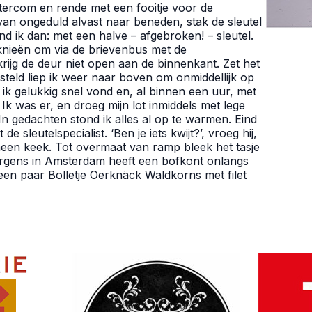
intercom en rende met een fooitje voor de
van ongeduld alvast naar beneden, stak de sleutel
nd ik dan: met een halve – afgebroken! – sleutel.
knieën om via de brievenbus met de
ijg de deur niet open aan de binnenkant. Zet het
steld liep ik weer naar boven om onmiddellijk op
ik gelukkig snel vond en, al binnen een uur, met
k was er, en droeg mijn lot inmiddels met lege
In gedachten stond ik alles al op te warmen. Eind
e sleutelspecialist. ‘Ben je iets kwijt?’, vroeg hij,
een keek. Tot overmaat van ramp bleek het tasje
Ergens in Amsterdam heeft een bofkont onlangs
 een paar Bolletje Oerknäck Waldkorns met filet