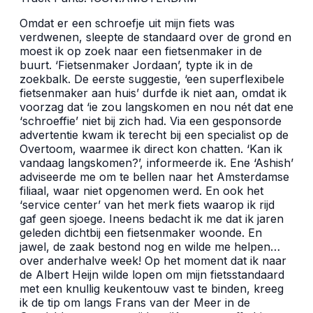
Omdat er een schroefje uit mijn fiets was
verdwenen, sleepte de standaard over de grond en
moest ik op zoek naar een fietsenmaker in de
buurt. ‘Fietsenmaker Jordaan’, typte ik in de
zoekbalk. De eerste suggestie, ‘een superflexibele
fietsenmaker aan huis’ durfde ik niet aan, omdat ik
voorzag dat ‘ie zou langskomen en nou nét dat ene
‘schroeffie’ niet bij zich had. Via een gesponsorde
advertentie kwam ik terecht bij een specialist op de
Overtoom, waarmee ik direct kon chatten. ‘Kan ik
vandaag langskomen?’, informeerde ik. Ene ‘Ashish’
adviseerde me om te bellen naar het Amsterdamse
filiaal, waar niet opgenomen werd. En ook het
‘service center’ van het merk fiets waarop ik rijd
gaf geen sjoege. Ineens bedacht ik me dat ik jaren
geleden dichtbij een fietsenmaker woonde. En
jawel, de zaak bestond nog en wilde me helpen…
over anderhalve week! Op het moment dat ik naar
de Albert Heijn wilde lopen om mijn fietsstandaard
met een knullig keukentouw vast te binden, kreeg
ik de tip om langs Frans van der Meer in de