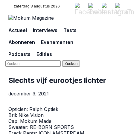
zaterdag 8 augustus 2026
Actueel
Interviews
Tests
Abonneren
Evenementen
Podcasts
Edities
Zoeken
Slechts vijf eurootjes lichter
december 3, 2021
Opticien:
Ralph Optiek
Bril:
Nike Vision
Cap:
Mokum Made
Sweater:
RE-BORN SPORTS
Track Pants:
ICON.AMSTERDAM