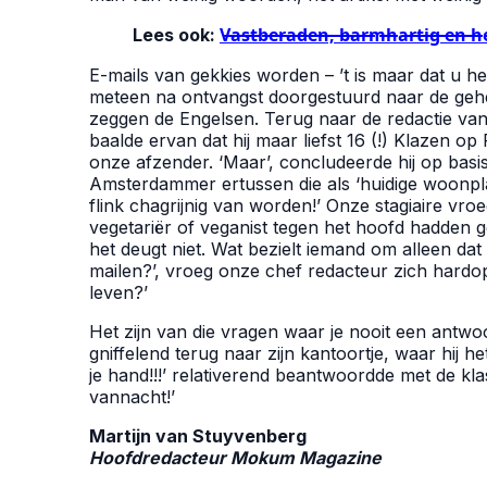
Lees ook:
V̶a̶s̶t̶b̶e̶r̶a̶d̶e̶n̶,̶ ̶b̶a̶r̶m̶h̶a̶r̶t̶i̶g̶
E-mails van gekkies worden – ’t is maar dat u het 
meteen na ontvangst doorgestuurd naar de gehele
zeggen de Engelsen. Terug naar de redactie v
baalde ervan dat hij maar liefst 16 (!) Klazen
onze afzender. ‘Maar’, concludeerde hij op basis
Amsterdammer ertussen die als ‘huidige woonpla
flink chagrijnig van worden!’ Onze stagiaire vro
vegetariër of veganist tegen het hoofd hadden ges
het deugt niet. Wat bezielt iemand om alleen d
mailen?’, vroeg onze chef redacteur zich hardop a
leven?’
Het zijn van die vragen waar je nooit een antwo
gniffelend terug naar zijn kantoortje, waar hij he
je hand!!!’ relativerend beantwoordde met de kla
vannacht!’
Martijn van Stuyvenberg
Hoofdredacteur Mokum Magazine