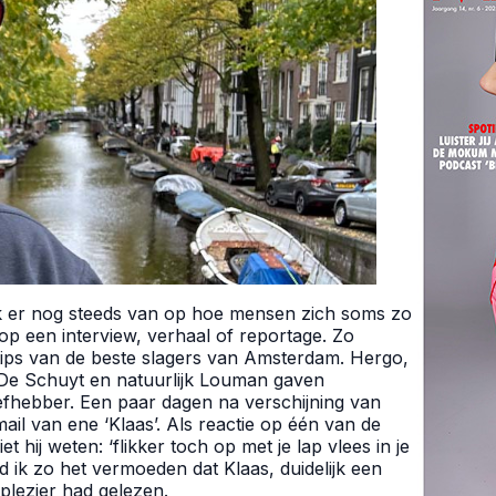
k er nog steeds van op hoe mensen zich soms zo
 op een interview, verhaal of reportage. Zo
tips van de beste slagers van Amsterdam. Hergo,
 De Schuyt en natuurlijk Louman gaven
efhebber. Een paar dagen na verschijning van
mail van ene ‘Klaas’. Als reactie op één van de
 hij weten: ‘flikker toch op met je lap vlees in je
d ik zo het vermoeden dat Klaas, duidelijk een
plezier had gelezen.