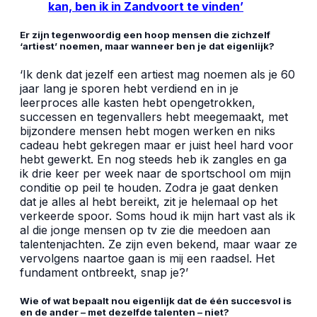
kan, ben ik in Zandvoort te vinden’
Er zijn tegenwoordig een hoop mensen die zichzelf
‘artiest’ noemen, maar wanneer ben je dat eigenlijk?
‘Ik denk dat jezelf een artiest mag noemen als je 60
jaar lang je sporen hebt verdiend en in je
leerproces alle kasten hebt opengetrokken,
successen en tegenvallers hebt meegemaakt, met
bijzondere mensen hebt mogen werken en niks
cadeau hebt gekregen maar er juist heel hard voor
hebt gewerkt. En nog steeds heb ik zangles en ga
ik drie keer per week naar de sportschool om mijn
conditie op peil te houden. Zodra je gaat denken
dat je alles al hebt bereikt, zit je helemaal op het
verkeerde spoor. Soms houd ik mijn hart vast als ik
al die jonge mensen op tv zie die meedoen aan
talentenjachten. Ze zijn even bekend, maar waar ze
vervolgens naartoe gaan is mij een raadsel. Het
fundament ontbreekt, snap je?’
Wie of wat bepaalt nou eigenlijk dat de één succesvol is
en de ander – met dezelfde talenten – niet?