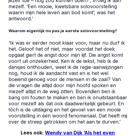
jezelf toe – nog zou kúnnen doen?’, vroeg ik aan
mezelf. ‘Een mooie, kwetsbare solovoorstelling
waarin mijn hele leven aan bod komt’, was het
antwoord.’
Waarom eigenlijk nu pas je eerste solovoorstelling?
‘Ik was er eerder nooit klaar voor, maar nu durf ik
het. Geloof het of niet, maar voordat het doek
opgaat giert de angst door mijn lijf. Die angst komt
voort uit onzekerheid. Ken ik de tekst, heb ik de
dansjes onthouden, weet ik de regie-aanwijzingen
nog, houd ik de aandacht vast en is het wel
boeiend genoeg voor de mensen in de zaal? Van
die vragen die altijd door mijn hoofd spoken en
mezelf altijd in de weg zitten. Bovendien ben ik
bang om fouten te maken en ben ik onuitstaanbaar
voor mezelf als dat ook daadwerkelijk gebeurt. En
tóch is de uitdaging en het gevoel van een mooie
voorstelling in één woord fenomenaal. Dat heeft mij
over de streep getrokken om het aan te durven.’
Lees ook:
Wendy van Dijk ‘Als het even