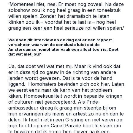
‘Momenteel niet, nee. Er moet nog zoveel. Na deze
soloshow zou ik nog heel graag in een toneelstuk
willen spelen. Zonder het dramatisch te laten
klinken zou ik – voordat het te laat is – nog heel
graag een keer een heel serieuze rol willen spelen.’
We doen dit interview op de dag dat er een rapport
verscheen waarvan de conclusie luidt dat de
Amsterdamse homohater vaak een allochtoon is. Doet
dat wat met jou?
‘Ja, dat doet wel wat met mij. Maar ik vind ook dat
er in deze tijd zo gauw in de richting van andere
landen wordt gewezen. Dat is te voor de hand
liggend. Homohaters bevinden zich ook hier. Laten
we eerst eens naar de kern van het probleem
kijken. Homoseksualiteit wordt in bepaalde kringen
of culturen niet geaccepteerd. Als Pride-
ambassadeur draag ik graag mijn steentje bij om
mijn ervaringen als mens en artiest zo nu en dan te
delen. Ik hoef niet in een G-string en met veren op
mijn hoofd op een Canal Parade boot te staan om
te bewijzen dat ik homo ben. Liever ga ik een