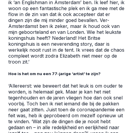
ik ‘an Englishman in Amsterdam’ ben. Ik leef hier, ik
woon op een fantastische plek en ik ga mee met de
flow in de zin van dat ik ook accepteer dat er
dingen zijn die mij minder goed bevallen. Ver-
Amsterdamst ben ik zeker, maar ik houd ook van
mijn geboorteland en van Londen. Wie het leukste
koningshuis heeft? Nederland! Het Britse
koningshuis is een neverending story, daar is
werkelijk nooit rust in de tent. Ik vrees dat de chaos
compleet wordt zodra Elizabeth niet meer op de
troon zit.’
Hoe is het om nu een 77-jarige ‘artist’ te zijn?
‘Allereerst: wie beweert dat het leuk is om ouder te
worden, is helemaal gek. Maar je kan het niet
tegenhouden en de jaren vliegen hoe dan ook snel
voorbij. Toch ben ik niet iemand die bij de pakken
neer gaat zitten. Juist toen de coronapandemie een
feit was, heb ik geprobeerd om mezelf opnieuw uit
te vinden. ‘Wat zijn de dingen die je nooit hebt
gedaan en – in alle redelijkheid en eerlijkheid naar