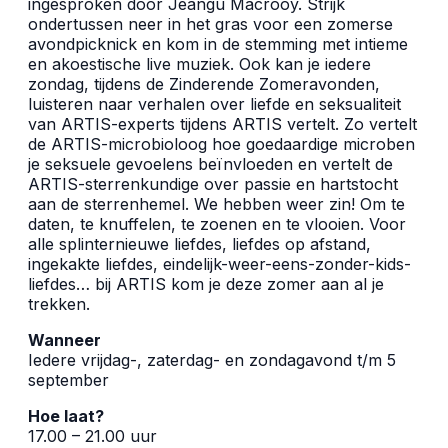
ingesproken door Jeangu Macrooy. Strijk
ondertussen neer in het gras voor een zomerse
avondpicknick en kom in de stemming met intieme
en akoestische live muziek. Ook kan je iedere
zondag, tijdens de Zinderende Zomeravonden,
luisteren naar verhalen over liefde en seksualiteit
van ARTIS-experts tijdens ARTIS vertelt. Zo vertelt
de ARTIS-microbioloog hoe goedaardige microben
je seksuele gevoelens beïnvloeden en vertelt de
ARTIS-sterrenkundige over passie en hartstocht
aan de sterrenhemel. We hebben weer zin! Om te
daten, te knuffelen, te zoenen en te vlooien. Voor
alle splinternieuwe liefdes, liefdes op afstand,
ingekakte liefdes, eindelijk-weer-eens-zonder-kids-
liefdes… bij ARTIS kom je deze zomer aan al je
trekken.
Wanneer
Iedere vrijdag-, zaterdag- en zondagavond t/m 5
september
Hoe laat?
17.00 – 21.00 uur