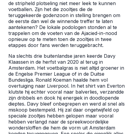
de stripheld plotseling niet meer leek te kunnen
voetballen. Zijn het die zooltjes die de
teruggekeerde godenzoon in stelling brengen om
de eerste dan wel de winnende treffer te laten
aantekenen? De lokale podologen stonden al te
trappelen om de voeten van de Ajacied-in-nood
opnieuw op te meten toen de zooltjes in twee
etappes door fans werden teruggebracht.
Na slechts drie buitenlandse jaren keerde Davy
Klaassen in de herfst van 2020 al terug in
Amsterdam. Het voetbalgras is niet altijd groener in
de Engelse Premier League of in de Duitse
Bundesliga. Ronald Koeman haalde hem vol
overtuiging naar Liverpool. In het shirt van Everton
klutste hij echter vooral naar balverlies, verzandde
zijn dribbels en dook hij energiek in doodlopende
dieptes. Davy bleef onbegrepen en werd al snel als
miskoop bestempeld. Hij zal daar ongetwijfeld op
speciale zooltjes hebben gelopen maar vooral
hebben verlangd naar de spreekwoordelijke
wondersloffen die hem de vorm uit Amsterdam
konden teruggegeven. Een speler die eigenlijk alles