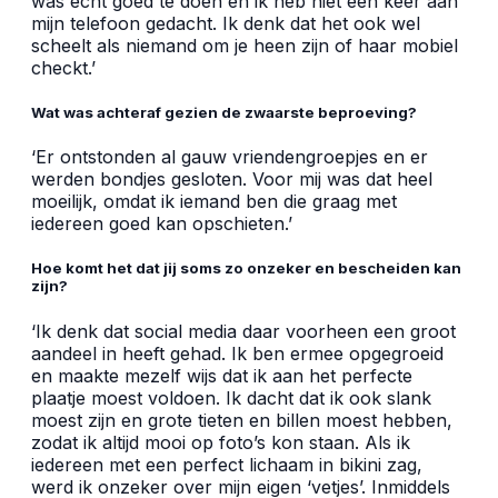
was echt goed te doen en ik heb niet één keer aan
mijn telefoon gedacht. Ik denk dat het ook wel
scheelt als niemand om je heen zijn of haar mobiel
checkt.’
Wat was achteraf gezien de zwaarste beproeving?
‘Er ontstonden al gauw vriendengroepjes en er
werden bondjes gesloten. Voor mij was dat heel
moeilijk, omdat ik iemand ben die graag met
iedereen goed kan opschieten.’
Hoe komt het dat jij soms zo onzeker en bescheiden kan
zijn?
‘Ik denk dat social media daar voorheen een groot
aandeel in heeft gehad. Ik ben ermee opgegroeid
en maakte mezelf wijs dat ik aan het perfecte
plaatje moest voldoen. Ik dacht dat ik ook slank
moest zijn en grote tieten en billen moest hebben,
zodat ik altijd mooi op foto’s kon staan. Als ik
iedereen met een perfect lichaam in bikini zag,
werd ik onzeker over mijn eigen ‘vetjes’. Inmiddels