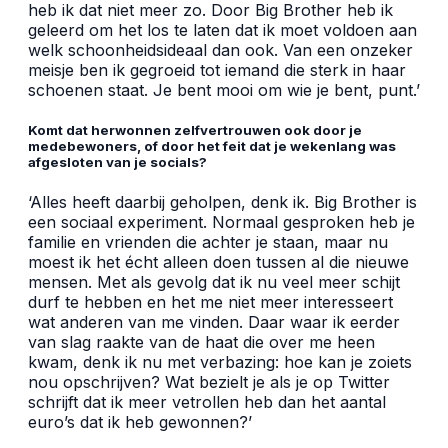
heb ik dat niet meer zo. Door Big Brother heb ik
geleerd om het los te laten dat ik moet voldoen aan
welk schoonheidsideaal dan ook. Van een onzeker
meisje ben ik gegroeid tot iemand die sterk in haar
schoenen staat. Je bent mooi om wie je bent, punt.’
Komt dat herwonnen zelfvertrouwen ook door je
medebewoners, of door het feit dat je wekenlang was
afgesloten van je socials?
‘Alles heeft daarbij geholpen, denk ik. Big Brother is
een sociaal experiment. Normaal gesproken heb je
familie en vrienden die achter je staan, maar nu
moest ik het écht alleen doen tussen al die nieuwe
mensen. Met als gevolg dat ik nu veel meer schijt
durf te hebben en het me niet meer interesseert
wat anderen van me vinden. Daar waar ik eerder
van slag raakte van de haat die over me heen
kwam, denk ik nu met verbazing: hoe kan je zoiets
nou opschrijven? Wat bezielt je als je op Twitter
schrijft dat ik meer vetrollen heb dan het aantal
euro’s dat ik heb gewonnen?’