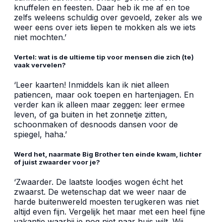
knuffelen en feesten. Daar heb ik me af en toe
zelfs weleens schuldig over gevoeld, zeker als we
weer eens over iets liepen te mokken als we iets
niet mochten.’
Vertel: wat is de ultieme tip voor mensen die zich (te)
vaak vervelen?
‘Leer kaarten! Inmiddels kan ik niet alleen
patiencen, maar ook toepen en hartenjagen. En
verder kan ik alleen maar zeggen: leer ermee
leven, of ga buiten in het zonnetje zitten,
schoonmaken of desnoods dansen voor de
spiegel, haha.’
Werd het, naarmate Big Brother ten einde kwam, lichter
of juist zwaarder voor je?
‘Zwaarder. De laatste loodjes wogen écht het
zwaarst. De wetenschap dat we weer naar de
harde buitenwereld moesten terugkeren was niet
altijd even fijn. Vergelijk het maar met een heel fijne
vakantie waarbij je nog niet naar huis wilt. Wij