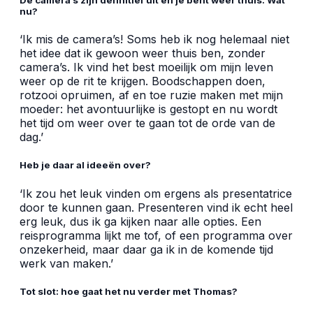
De camera’s zijn definitief uit en je bent weer thuis. Wat
nu?
‘Ik mis de camera’s! Soms heb ik nog helemaal niet
het idee dat ik gewoon weer thuis ben, zonder
camera’s. Ik vind het best moeilijk om mijn leven
weer op de rit te krijgen. Boodschappen doen,
rotzooi opruimen, af en toe ruzie maken met mijn
moeder: het avontuurlijke is gestopt en nu wordt
het tijd om weer over te gaan tot de orde van de
dag.’
Heb je daar al ideeën over?
‘Ik zou het leuk vinden om ergens als presentatrice
door te kunnen gaan. Presenteren vind ik echt heel
erg leuk, dus ik ga kijken naar alle opties. Een
reisprogramma lijkt me tof, of een programma over
onzekerheid, maar daar ga ik in de komende tijd
werk van maken.’
Tot slot: hoe gaat het nu verder met Thomas?