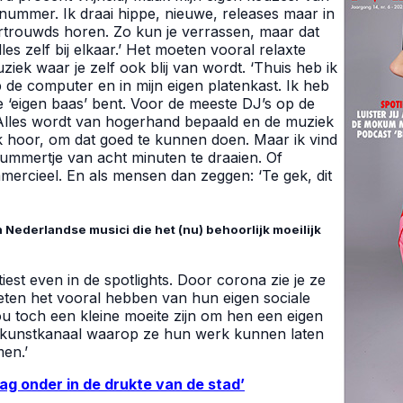
nummer. Ik draai hippe, nieuwe, releases maar in
vertrouwds horen. Zo kun je verrassen, maar dat
les zelf bij elkaar.’ Het moeten vooral relaxte
ziek waar je zelf ook blij van wordt. ‘Thuis heb ik
 de computer en in mijn eigen platenkast. Ik heb
at je ‘eigen baas’ bent. Voor de meeste DJ’s op de
. Alles wordt van hogerhand bepaald en de muziek
ak hoor, om dat goed te kunnen doen. Maar ik vind
nummertje van acht minuten te draaien. Of
mmercieel. En als mensen dan zeggen: ‘Te gek, dit
 Nederlandse musici die het (nu) behoorlijk moeilijk
tiest even in de spotlights. Door corona zie je ze
eten het vooral hebben van hun eigen sociale
ou toch een kleine moeite zijn om hen een eigen
 kunstkanaal waarop ze hun werk kunnen laten
men.’
ag onder in de drukte van de stad’