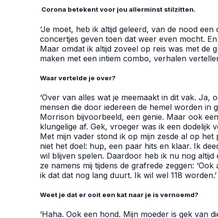
Corona betekent voor jou allerminst stilzitten.
‘Je moet, heb ik altijd geleerd, van de nood ee
concertjes geven toen dat weer even mocht. En i
Maar omdat ik altijd zoveel op reis was met de g
maken met een intiem combo, verhalen vertellen
Waar vertelde je over?
‘Over van alles wat je meemaakt in dit vak. Ja, o
mensen die door iedereen de hemel worden in gepr
Morrison bijvoorbeeld, een genie. Maar ook een 
klungelige af. Gek, vroeger was ik een dodelijk ve
Met mijn vader stond ik op mijn zesde al op het
niet het doel: hup, een paar hits en klaar. Ik de
wil blijven spelen. Daardoor heb ik nu nog altij
ze namens mij tijdens de grafrede zeggen: ‘Ook a
ik dat dat nog lang duurt. Ik wil wel 118 worden.’
Weet je dat er ooit een kat naar je is vernoemd?
‘Haha. Ook een hond. Mijn moeder is gek van di