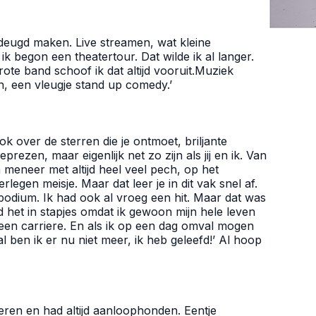
n deugd maken. Live streamen, wat kleine
k begon een theatertour. Dat wilde ik al langer.
rote band schoof ik dat altijd vooruit.Muziek
, een vleugje stand up comedy.’
ok over de sterren die je ontmoet, briljante
ezen, maar eigenlijk net zo zijn als jij en ik. Van
meneer met altijd heel veel pech, op het
rlegen meisje. Maar dat leer je in dit vak snel af.
 podium. Ik had ook al vroeg een hit. Maar dat was
ed het in stapjes omdat ik gewoon mijn hele leven
d een carriere. En als ik op een dag omval mogen
l ben ik er nu niet meer, ik heb geleefd!’ Al hoop
eren en had altijd aanloophonden. Eentje