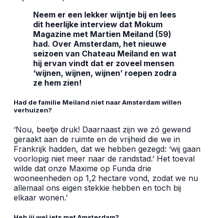
Neem er een lekker wijntje bij en lees
dit heerlijke interview dat Mokum
Magazine met Martien Meiland (59)
had. Over Amsterdam, het nieuwe
seizoen van Chateau Meiland en wat
hij ervan vindt dat er zoveel mensen
‘wijnen, wijnen, wijnen’ roepen zodra
ze hem zien!
Had de familie Meiland niet naar Amsterdam willen
verhuizen?
‘Nou, beetje druk! Daarnaast zijn we zó gewend
geraakt aan de ruimte en de vrijheid die we in
Frankrijk hadden, dat we hebben gezegd: ‘wij gaan
voorlopig niet meer naar de randstad.’ Het toeval
wilde dat onze Maxime op Funda drie
wooneenheden op 1,2 hectare vond, zodat we nu
allemaal ons eigen stekkie hebben en toch bij
elkaar wonen.’
Heb jij wel iets met Amsterdam?