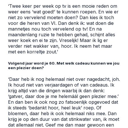
‘Twee keer per week op tv is een mooie reden om
weer eens ‘wat goed!’ te kunnen roepen. En wie er
niet zo vervelend moeten doen? Dan kies ik toch
voor die heren van VI. Dan denk ik: wat doen die
mannetjes nou toch vervelend op tv! En na
maandenlang ruzie te hebben gehad, schijnt alles
weer koek en ei te zijn. Vreselijk! Maar ik lig er
verder niet wakker van, hoor. Ik neem het maar
met een korreltje zout.’
Volgend jaar word je 60. Met welk cadeau kunnen we jou
een plezier doen?
‘Daar heb ik nog helemaal niet over nagedacht, joh.
Ik houd niet van verjaardagen of van cadeaus. Ik
krijg altijd van die dingen waarbij ik dan denk:
‘gatver, daar doe je me helemáál geen plezier mee.’
En dan ben ik ook nog zo fatsoenlijk opgevoed dat
ik steeds ‘bedankt hoor, heel leuk’ roep. Of
bloemen, daar heb ik ook helemaal niks mee. Dan
krijg je op den duur van dat stinkwater van, ik moet
dat allemaal niet. Geef me dan maar gewoon een