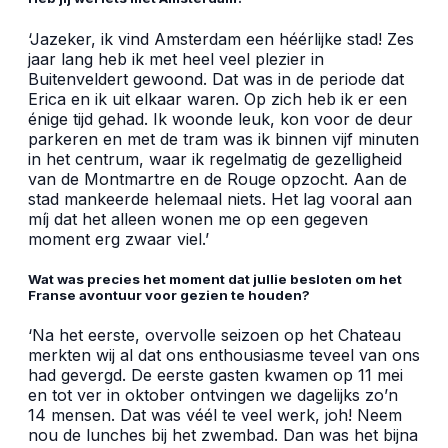
‘Jazeker, ik vind Amsterdam een héérlijke stad! Zes
jaar lang heb ik met heel veel plezier in
Buitenveldert gewoond. Dat was in de periode dat
Erica en ik uit elkaar waren. Op zich heb ik er een
énige tijd gehad. Ik woonde leuk, kon voor de deur
parkeren en met de tram was ik binnen vijf minuten
in het centrum, waar ik regelmatig de gezelligheid
van de Montmartre en de Rouge opzocht. Aan de
stad mankeerde helemaal niets. Het lag vooral aan
míj dat het alleen wonen me op een gegeven
moment erg zwaar viel.’
Wat was precies het moment dat jullie besloten om het
Franse avontuur voor gezien te houden?
‘Na het eerste, overvolle seizoen op het Chateau
merkten wij al dat ons enthousiasme teveel van ons
had gevergd. De eerste gasten kwamen op 11 mei
en tot ver in oktober ontvingen we dagelijks zo’n
14 mensen. Dat was véél te veel werk, joh! Neem
nou de lunches bij het zwembad. Dan was het bijna