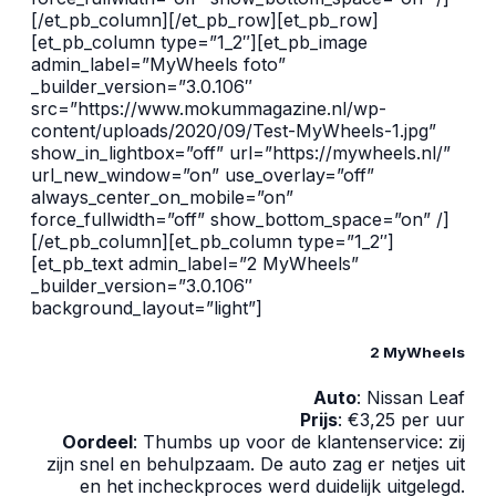
[/et_pb_column][/et_pb_row][et_pb_row]
[et_pb_column type=”1_2″][et_pb_image
admin_label=”MyWheels foto”
_builder_version=”3.0.106″
src=”https://www.mokummagazine.nl/wp-
content/uploads/2020/09/Test-MyWheels-1.jpg”
show_in_lightbox=”off” url=”https://mywheels.nl/”
url_new_window=”on” use_overlay=”off”
always_center_on_mobile=”on”
force_fullwidth=”off” show_bottom_space=”on” /]
[/et_pb_column][et_pb_column type=”1_2″]
[et_pb_text admin_label=”2 MyWheels”
_builder_version=”3.0.106″
background_layout=”light”]
2 MyWheels
Auto
: Nissan Leaf
Prijs
: €3,25 per uur
Oordeel
: Thumbs up voor de klantenservice: zij
zijn snel en behulpzaam. De auto zag er netjes uit
en het incheckproces werd duidelijk uitgelegd.