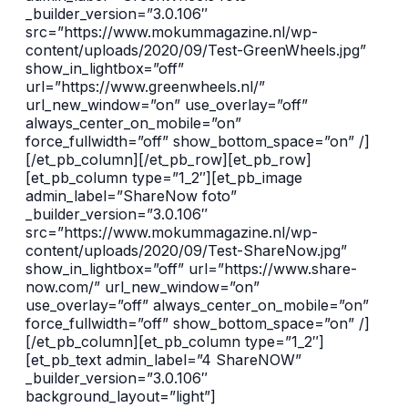
_builder_version=”3.0.106″
src=”https://www.mokummagazine.nl/wp-
content/uploads/2020/09/Test-GreenWheels.jpg”
show_in_lightbox=”off”
url=”https://www.greenwheels.nl/”
url_new_window=”on” use_overlay=”off”
always_center_on_mobile=”on”
force_fullwidth=”off” show_bottom_space=”on” /]
[/et_pb_column][/et_pb_row][et_pb_row]
[et_pb_column type=”1_2″][et_pb_image
admin_label=”ShareNow foto”
_builder_version=”3.0.106″
src=”https://www.mokummagazine.nl/wp-
content/uploads/2020/09/Test-ShareNow.jpg”
show_in_lightbox=”off” url=”https://www.share-
now.com/” url_new_window=”on”
use_overlay=”off” always_center_on_mobile=”on”
force_fullwidth=”off” show_bottom_space=”on” /]
[/et_pb_column][et_pb_column type=”1_2″]
[et_pb_text admin_label=”4 ShareNOW”
_builder_version=”3.0.106″
background_layout=”light”]