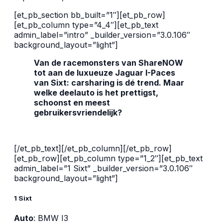
[et_pb_section bb_built=”1″][et_pb_row]
[et_pb_column type=”4_4″][et_pb_text
admin_label=”intro” _builder_version=”3.0.106″
background_layout=”light”]
Van de racemonsters van ShareNOW
tot aan de luxueuze Jaguar I-Paces
van Sixt: carsharing is dé trend. Maar
welke deelauto is het prettigst,
schoonst en meest
gebruikersvriendelijk?
[/et_pb_text][/et_pb_column][/et_pb_row]
[et_pb_row][et_pb_column type=”1_2″][et_pb_text
admin_label=”1 Sixt” _builder_version=”3.0.106″
background_layout=”light”]
1 Sixt
Auto
: BMW I3