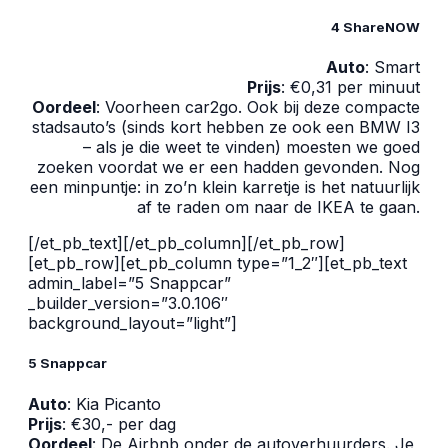
4 ShareNOW
Auto
: Smart
Prijs
: €0,31 per minuut
Oordeel
: Voorheen car2go. Ook bij deze compacte
stadsauto’s (sinds kort hebben ze ook een BMW I3
– als je die weet te vinden) moesten we goed
zoeken voordat we er een hadden gevonden. Nog
een minpuntje: in zo’n klein karretje is het natuurlijk
af te raden om naar de IKEA te gaan.
[/et_pb_text][/et_pb_column][/et_pb_row]
[et_pb_row][et_pb_column type=”1_2″][et_pb_text
admin_label=”5 Snappcar”
_builder_version=”3.0.106″
background_layout=”light”]
5 Snappcar
Auto
: Kia Picanto
Prijs
: €30,- per dag
Oordeel
: De Airbnb onder de autoverhuurders. Je