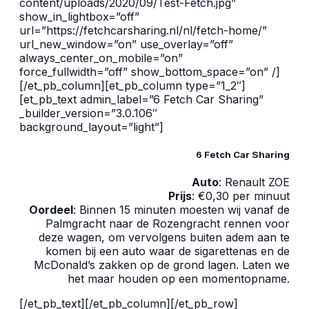
content/uploads/2020/09/Test-Fetch.jpg”
show_in_lightbox=”off”
url=”https://fetchcarsharing.nl/nl/fetch-home/”
url_new_window=”on” use_overlay=”off”
always_center_on_mobile=”on”
force_fullwidth=”off” show_bottom_space=”on” /]
[/et_pb_column][et_pb_column type=”1_2″]
[et_pb_text admin_label=”6 Fetch Car Sharing”
_builder_version=”3.0.106″
background_layout=”light”]
6 Fetch Car Sharing
Auto
: Renault ZOE
Prijs
: €0,30 per minuut
Oordeel
: Binnen 15 minuten moesten wij vanaf de
Palmgracht naar de Rozengracht rennen voor
deze wagen, om vervolgens buiten adem aan te
komen bij een auto waar de sigarettenas en de
McDonald’s zakken op de grond lagen. Laten we
het maar houden op een momentopname.
[/et_pb_text][/et_pb_column][/et_pb_row]