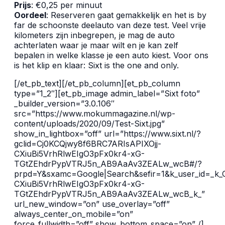
Prijs
: €0,25 per minuut
Oordeel
: Reserveren gaat gemakkelijk en het is by
far de schoonste deelauto van deze test. Veel vrije
kilometers zijn inbegrepen, je mag de auto
achterlaten waar je maar wilt en je kan zelf
bepalen in welke klasse je een auto kiest. Voor ons
is het klip en klaar: Sixt is the one and only.
[/et_pb_text][/et_pb_column][et_pb_column
type=”1_2″][et_pb_image admin_label=”Sixt foto”
_builder_version=”3.0.106″
src=”https://www.mokummagazine.nl/wp-
content/uploads/2020/09/Test-Sixt.jpg”
show_in_lightbox=”off” url=”https://www.sixt.nl/?
gclid=Cj0KCQjwy8f6BRC7ARIsAPIXOjj-
CXiuBi5VrhRlwEIgO3pFx0kr4-xG-
TGtZEhdrPypVTRJ5n_AB9AaAv3ZEALw_wcB#/?
prpd=Y&sxamc=Google|Search&sefir=1&k_user_id=_k_
CXiuBi5VrhRlwEIgO3pFx0kr4-xG-
TGtZEhdrPypVTRJ5n_AB9AaAv3ZEALw_wcB_k_”
url_new_window=”on” use_overlay=”off”
always_center_on_mobile=”on”
force_fullwidth=”off” show_bottom_space=”on” /]