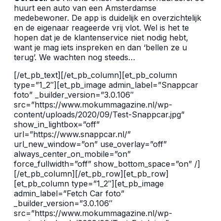
huurt een auto van een Amsterdamse
medebewoner. De app is duidelijk en overzichtelijk
en de eigenaar reageerde vrij vlot. Wel is het te
hopen dat je de klantenservice niet nodig hebt,
want je mag iets inspreken en dan ‘bellen ze u
terug’. We wachten nog steeds…
[/et_pb_text][/et_pb_column][et_pb_column
type=”1_2″][et_pb_image admin_label=”Snappcar
foto” _builder_version=”3.0.106″
src=”https://www.mokummagazine.nl/wp-
content/uploads/2020/09/Test-Snappcar.jpg”
show_in_lightbox=”off”
url=”https://www.snappcar.nl/”
url_new_window=”on” use_overlay=”off”
always_center_on_mobile=”on”
force_fullwidth=”off” show_bottom_space=”on” /]
[/et_pb_column][/et_pb_row][et_pb_row]
[et_pb_column type=”1_2″][et_pb_image
admin_label=”Fetch Car foto”
_builder_version=”3.0.106″
src=”https://www.mokummagazine.nl/wp-