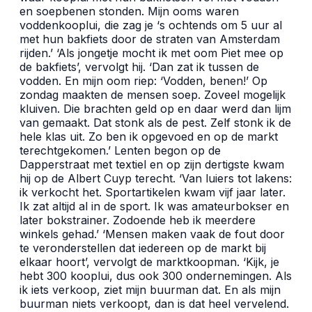
en soepbenen stonden. Mijn ooms waren
voddenkooplui, die zag je ‘s ochtends om 5 uur al
met hun bakfiets door de straten van Amsterdam
rijden.’ ‘Als jongetje mocht ik met oom Piet mee op
de bakfiets’, vervolgt hij. ‘Dan zat ik tussen de
vodden. En mijn oom riep: ‘Vodden, benen!’ Op
zondag maakten de mensen soep. Zoveel mogelijk
kluiven. Die brachten geld op en daar werd dan lijm
van gemaakt. Dat stonk als de pest. Zelf stonk ik de
hele klas uit. Zo ben ik opgevoed en op de markt
terechtgekomen.’ Lenten begon op de
Dapperstraat met textiel en op zijn dertigste kwam
hij op de Albert Cuyp terecht. ‘Van luiers tot lakens:
ik verkocht het. Sportartikelen kwam vijf jaar later.
Ik zat altijd al in de sport. Ik was amateurbokser en
later bokstrainer. Zodoende heb ik meerdere
winkels gehad.’ ‘Mensen maken vaak de fout door
te veronderstellen dat iedereen op de markt bij
elkaar hoort’, vervolgt de marktkoopman. ‘Kijk, je
hebt 300 kooplui, dus ook 300 ondernemingen. Als
ik iets verkoop, ziet mijn buurman dat. En als mijn
buurman niets verkoopt, dan is dat heel vervelend.