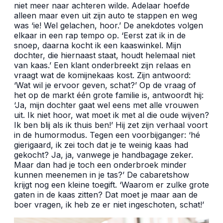
niet meer naar achteren wilde. Adelaar hoefde
alleen maar even uit zijn auto te stappen en weg
was ‘ie! Wel gelachen, hoor.’ De anekdotes volgen
elkaar in een rap tempo op. ‘Eerst zat ik in de
snoep, daarna kocht ik een kaaswinkel. Mijn
dochter, die hiernaast staat, houdt helemaal niet
van kaas.’ Een klant onderbreekt zijn relaas en
vraagt wat de komijnekaas kost. Zijn antwoord:
‘Wat wil je ervoor geven, schat?’ Op de vraag of
het op de markt één grote familie is, antwoordt hij:
‘Ja, mijn dochter gaat wel eens met alle vrouwen
uit. Ik niet hoor, wat moet ik met al die oude wijven?
Ik ben blij als ik thuis ben!’ Hij zet zijn verhaal voort
in de humormodus. Tegen een voorbijganger: ‘hé
gierigaard, ik zei toch dat je te weinig kaas had
gekocht? Ja, ja, vanwege je handbagage zeker.
Maar dan had je toch een onderbroek minder
kunnen meenemen in je tas?’ De cabaretshow
krijgt nog een kleine toegift. ‘Waarom er zulke grote
gaten in de kaas zitten? Dat moet je maar aan de
boer vragen, ik heb ze er niet ingeschoten, schat!’