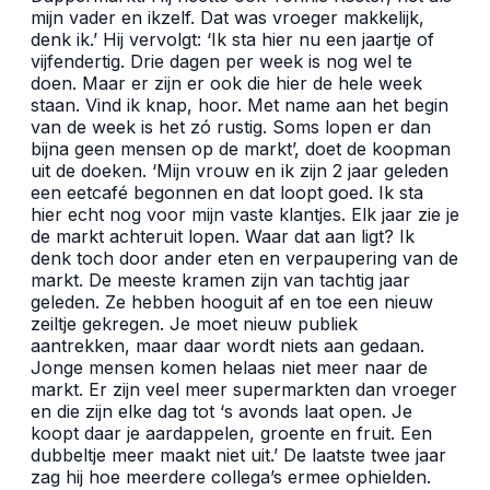
mijn vader en ikzelf. Dat was vroeger makkelijk,
denk ik.’ Hij vervolgt: ‘Ik sta hier nu een jaartje of
vijfendertig. Drie dagen per week is nog wel te
doen. Maar er zijn er ook die hier de hele week
staan. Vind ik knap, hoor. Met name aan het begin
van de week is het zó rustig. Soms lopen er dan
bijna geen mensen op de markt’, doet de koopman
uit de doeken. ‘Mijn vrouw en ik zijn 2 jaar geleden
een eetcafé begonnen en dat loopt goed. Ik sta
hier echt nog voor mijn vaste klantjes. Elk jaar zie je
de markt achteruit lopen. Waar dat aan ligt? Ik
denk toch door ander eten en verpaupering van de
markt. De meeste kramen zijn van tachtig jaar
geleden. Ze hebben hooguit af en toe een nieuw
zeiltje gekregen. Je moet nieuw publiek
aantrekken, maar daar wordt niets aan gedaan.
Jonge mensen komen helaas niet meer naar de
markt. Er zijn veel meer supermarkten dan vroeger
en die zijn elke dag tot ‘s avonds laat open. Je
koopt daar je aardappelen, groente en fruit. Een
dubbeltje meer maakt niet uit.’ De laatste twee jaar
zag hij hoe meerdere collega’s ermee ophielden.