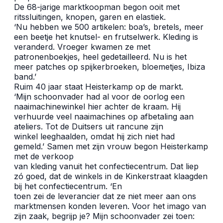
De 68-jarige marktkoopman begon ooit met
ritssluitingen, knopen, garen en elastiek.
‘Nu hebben we 500 artikelen: boa’s, bretels, meer
een beetje het knutsel- en frutselwerk. Kleding is
veranderd. Vroeger kwamen ze met
patronenboekjes, heel gedetailleerd. Nu is het
meer patches op spijkerbroeken, bloemetjes, Ibiza
band.’
Ruim 40 jaar staat Heisterkamp op de markt.
‘Mijn schoonvader had al voor de oorlog een
naaimachinewinkel hier achter de kraam. Hij
verhuurde veel naaimachines op afbetaling aan
ateliers. Tot de Duitsers uit rancune zijn
winkel leeghaalden, omdat hij zich niet had
gemeld.’ Samen met zijn vrouw begon Heisterkamp
met de verkoop
van kleding vanuit het confectiecentrum. Dat liep
zó goed, dat de winkels in de Kinkerstraat klaagden
bij het confectiecentrum. ‘En
toen zei de leverancier dat ze niet meer aan ons
marktmensen konden leveren. Voor het imago van
zijn zaak, begrijp je? Mijn schoonvader zei toen: