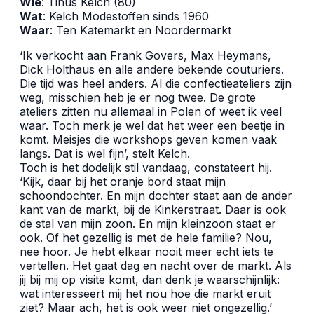
Wie
: Tinus Kelch (80)
Wat
: Kelch Modestoffen sinds 1960
Waar
: Ten Katemarkt en Noordermarkt
‘Ik verkocht aan Frank Govers, Max Heymans,
Dick Holthaus en alle andere bekende couturiers.
Die tijd was heel anders. Al die confectieateliers zijn
weg, misschien heb je er nog twee. De grote
ateliers zitten nu allemaal in Polen of weet ik veel
waar. Toch merk je wel dat het weer een beetje in
komt. Meisjes die workshops geven komen vaak
langs. Dat is wel fijn’, stelt Kelch.
Toch is het dodelijk stil vandaag, constateert hij.
‘Kijk, daar bij het oranje bord staat mijn
schoondochter. En mijn dochter staat aan de ander
kant van de markt, bij de Kinkerstraat. Daar is ook
de stal van mijn zoon. En mijn kleinzoon staat er
ook. Of het gezellig is met de hele familie? Nou,
nee hoor. Je hebt elkaar nooit meer echt iets te
vertellen. Het gaat dag en nacht over de markt. Als
jij bij mij op visite komt, dan denk je waarschijnlijk:
wat interesseert mij het nou hoe die markt eruit
ziet? Maar ach, het is ook weer niet ongezellig.’