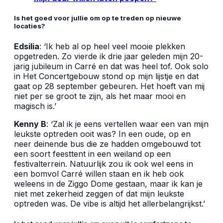
Is het goed voor jullie om op te treden op nieuwe
locaties?
Edsilia
: ‘Ik heb al op heel veel mooie plekken
opgetreden. Zo vierde ik drie jaar geleden mijn 20-
jarig jubileum in Carré en dat was heel tof. Ook solo
in Het Concertgebouw stond op mijn lijstje en dat
gaat op 28 september gebeuren. Het hoeft van mij
niet per se groot te zijn, als het maar mooi en
magisch is.’
Kenny B
: ‘Zal ik je eens vertellen waar een van mijn
leukste optreden ooit was? In een oude, op en
neer deinende bus die ze hadden omgebouwd tot
een soort feesttent in een weiland op een
festivalterrein. Natuurlijk zou ik ook wel eens in
een bomvol Carré willen staan en ik heb ook
weleens in de Ziggo Dome gestaan, maar ik kan je
niet met zekerheid zeggen of dat mijn leukste
optreden was. De vibe is altijd het allerbelangrijkst.’