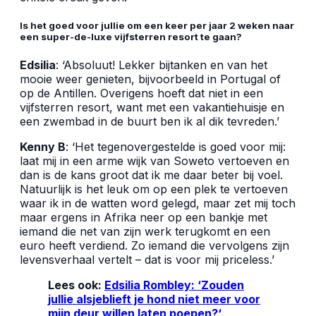
Is het goed voor jullie om een keer per jaar 2 weken naar
een super-de-luxe vijfsterren resort te gaan?
Edsilia
: ‘Absoluut! Lekker bijtanken en van het
mooie weer genieten, bijvoorbeeld in Portugal of
op de Antillen. Overigens hoeft dat niet in een
vijfsterren resort, want met een vakantiehuisje en
een zwembad in de buurt ben ik al dik tevreden.’
Kenny B
: ‘Het tegenovergestelde is goed voor mij:
laat mij in een arme wijk van Soweto vertoeven en
dan is de kans groot dat ik me daar beter bij voel.
Natuurlijk is het leuk om op een plek te vertoeven
waar ik in de watten word gelegd, maar zet mij toch
maar ergens in Afrika neer op een bankje met
iemand die net van zijn werk terugkomt en een
euro heeft verdiend. Zo iemand die vervolgens zijn
levensverhaal vertelt – dat is voor mij priceless.’
Lees ook:
Edsilia Rombley: ‘Zouden
jullie alsjeblieft je hond niet meer voor
mijn deur willen laten poepen?
‘