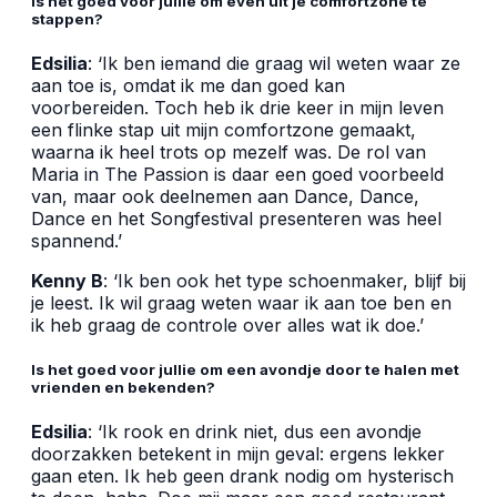
Is het goed voor jullie om even uit je comfortzone te
stappen?
Edsilia
: ‘Ik ben iemand die graag wil weten waar ze
aan toe is, omdat ik me dan goed kan
voorbereiden. Toch heb ik drie keer in mijn leven
een flinke stap uit mijn comfortzone gemaakt,
waarna ik heel trots op mezelf was. De rol van
Maria in The Passion is daar een goed voorbeeld
van, maar ook deelnemen aan Dance, Dance,
Dance en het Songfestival presenteren was heel
spannend.’
Kenny B
: ‘Ik ben ook het type schoenmaker, blijf bij
je leest. Ik wil graag weten waar ik aan toe ben en
ik heb graag de controle over alles wat ik doe.’
Is het goed voor jullie om een avondje door te halen met
vrienden en bekenden?
Edsilia
: ‘Ik rook en drink niet, dus een avondje
doorzakken betekent in mijn geval: ergens lekker
gaan eten. Ik heb geen drank nodig om hysterisch