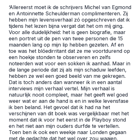
‘Allereerst moet ik de schrijvers Michel van Egmond
en Antoinnette Scheulderman complimenteren. Zij
hebben mijn levensverhaal zó opgeschreven dat ik
tijdens het lezen bijna vergat dat het om míj ging.
Voor alle duidelijkheid: het is geen biografie, maar
een portret uit de pen van twee personen die 15
maanden lang op mijn lip hebben gezeten. Af en
toe was het blóedirritant dat ze me voortdurend op
een hoekje stonden te observeren en zelfs
noteerden wat voor een sokken ik aanhad. Maar in
die lange periode dat zij als mijn schaduw leefden,
hebben ze wel een goed beeld van me gekregen.
Dat is toch anders dan wanneer ik in een aantal
interviews mijn verhaal vertel. Mijn verhaal is
natuurlijk nooit compleet, maar het geeft wel goed
weer wat er aan de hand is en in welke levensfase
ik ben beland. Het gevoel dat ik had na het
verschijnen van dit boek was vergelijkbaar met het
moment dat ik voor het eerst in de Playboy stond
en het niet aan mijn ouders durfde te vertellen.
Toen ben ik ook een weekje naar Londen gegaan
met de gedachte dat het wel over zou waaien,