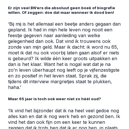
Er zijn veel BN’ers die absoluut geen boek of biografie
willen. Of zeggen: doe dat maar wanneer ik dood ben!
‘Bij mij is het allemaal een beetje anders gegaan dan
gepland. Ik had in mijn hele leven nog nooit een
feestje gegeven naar aanleiding van welke
gelegenheid dan ook. Dat vind ik trouwens ook
zonde van mijn geld. Maar ik dacht: ik word nu 65,
moet ik dat nu ook voorbij laten gaan alsof er niets
is gebeurd? Ik wilde één keer groots uitpakken en
dan is het klaar. Want het is nogal wat dat je na
zo’n leven überhaupt nog leeft op je vijfenzestigste
en zo positief in het leven staat. Sprak zij, die
tijdens dit interview margrietjes staat te plukken,
haha.’
Maar 65 jaar is toch ook weer niet zo héél oud?
‘Ik vind het bijzonder dat ik na heel veel gedoe nog
alles kan en dat ik nog werk heb en gezond ben. Ik
vind het dan ook fijn om een keer te kunnen
zeggen dat ik trots ben dat ik er nog ben, in plaats