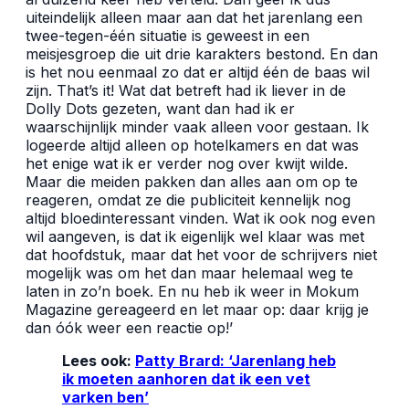
uiteindelijk alleen maar aan dat het jarenlang een
twee-tegen-één situatie is geweest in een
meisjesgroep die uit drie karakters bestond. En dan
is het nou eenmaal zo dat er altijd één de baas wil
zijn. That’s it! Wat dat betreft had ik liever in de
Dolly Dots gezeten, want dan had ik er
waarschijnlijk minder vaak alleen voor gestaan. Ik
logeerde altijd alleen op hotelkamers en dat was
het enige wat ik er verder nog over kwijt wilde.
Maar die meiden pakken dan alles aan om op te
reageren, omdat ze die publiciteit kennelijk nog
altijd bloedinteressant vinden. Wat ik ook nog even
wil aangeven, is dat ik eigenlijk wel klaar was met
dat hoofdstuk, maar dat het voor de schrijvers niet
mogelijk was om het dan maar helemaal weg te
laten in zo’n boek. En nu heb ik weer in Mokum
Magazine gereageerd en let maar op: daar krijg je
dan óók weer een reactie op!’
Lees ook:
Patty Brard: ‘Jarenlang heb
ik moeten aanhoren dat ik een vet
varken ben’