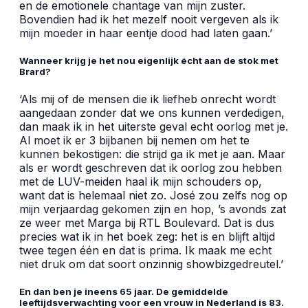
en de emotionele chantage van mijn zuster.
Bovendien had ik het mezelf nooit vergeven als ik
mijn moeder in haar eentje dood had laten gaan.’
Wanneer krijg je het nou eigenlijk écht aan de stok met
Brard?
‘Als mij of de mensen die ik liefheb onrecht wordt
aangedaan zonder dat we ons kunnen verdedigen,
dan maak ik in het uiterste geval echt oorlog met je.
Al moet ik er 3 bijbanen bij nemen om het te
kunnen bekostigen: die strijd ga ik met je aan. Maar
als er wordt geschreven dat ik oorlog zou hebben
met de LUV-meiden haal ik mijn schouders op,
want dat is helemaal niet zo. José zou zelfs nog op
mijn verjaardag gekomen zijn en hop, ’s avonds zat
ze weer met Marga bij RTL Boulevard. Dat is dus
precies wat ik in het boek zeg: het is en blijft altijd
twee tegen één en dat is prima. Ik maak me echt
niet druk om dat soort onzinnig showbizgedreutel.’
En dan ben je ineens 65 jaar. De gemiddelde
leeftijdsverwachting voor een vrouw in Nederland is 83.