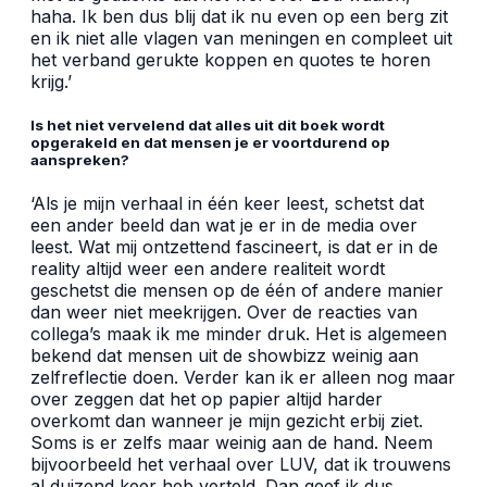
haha. Ik ben dus blij dat ik nu even op een berg zit
en ik niet alle vlagen van meningen en compleet uit
het verband gerukte koppen en quotes te horen
krijg.’
Is het niet vervelend dat alles uit dit boek wordt
opgerakeld en dat mensen je er voortdurend op
aanspreken?
‘Als je mijn verhaal in één keer leest, schetst dat
een ander beeld dan wat je er in de media over
leest. Wat mij ontzettend fascineert, is dat er in de
reality altijd weer een andere realiteit wordt
geschetst die mensen op de één of andere manier
dan weer niet meekrijgen. Over de reacties van
collega’s maak ik me minder druk. Het is algemeen
bekend dat mensen uit de showbizz weinig aan
zelfreflectie doen. Verder kan ik er alleen nog maar
over zeggen dat het op papier altijd harder
overkomt dan wanneer je mijn gezicht erbij ziet.
Soms is er zelfs maar weinig aan de hand. Neem
bijvoorbeeld het verhaal over LUV, dat ik trouwens
al duizend keer heb verteld. Dan geef ik dus