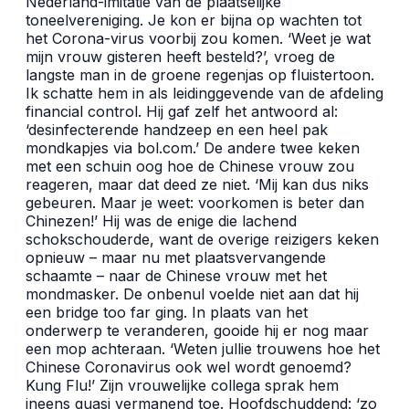
Nederland-imitatie van de plaatselijke
toneelvereniging. Je kon er bijna op wachten tot
het Corona-virus voorbij zou komen. ‘Weet je wat
mijn vrouw gisteren heeft besteld?’, vroeg de
langste man in de groene regenjas op fluistertoon.
Ik schatte hem in als leidinggevende van de afdeling
financial control. Hij gaf zelf het antwoord al:
‘desinfecterende handzeep en een heel pak
mondkapjes via bol.com.’ De andere twee keken
met een schuin oog hoe de Chinese vrouw zou
reageren, maar dat deed ze niet. ‘Mij kan dus niks
gebeuren. Maar je weet: voorkomen is beter dan
Chinezen!’ Hij was de enige die lachend
schokschouderde, want de overige reizigers keken
opnieuw – maar nu met plaatsvervangende
schaamte – naar de Chinese vrouw met het
mondmasker. De onbenul voelde niet aan dat hij
een bridge too far ging. In plaats van het
onderwerp te veranderen, gooide hij er nog maar
een mop achteraan. ‘Weten jullie trouwens hoe het
Chinese Coronavirus ook wel wordt genoemd?
Kung Flu!’ Zijn vrouwelijke collega sprak hem
ineens quasi vermanend toe. Hoofdschuddend: ‘zo