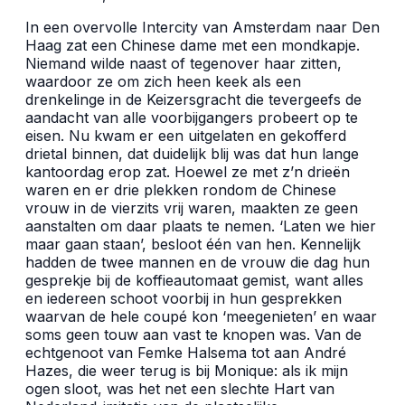
In een overvolle Intercity van Amsterdam naar Den
Haag zat een Chinese dame met een mondkapje.
Niemand wilde naast of tegenover haar zitten,
waardoor ze om zich heen keek als een
drenkelinge in de Keizersgracht die tevergeefs de
aandacht van alle voorbijgangers probeert op te
eisen. Nu kwam er een uitgelaten en gekofferd
drietal binnen, dat duidelijk blij was dat hun lange
kantoordag erop zat. Hoewel ze met z’n drieën
waren en er drie plekken rondom de Chinese
vrouw in de vierzits vrij waren, maakten ze geen
aanstalten om daar plaats te nemen. ‘Laten we hier
maar gaan staan’, besloot één van hen. Kennelijk
hadden de twee mannen en de vrouw die dag hun
gesprekje bij de koffieautomaat gemist, want alles
en iedereen schoot voorbij in hun gesprekken
waarvan de hele coupé kon ‘meegenieten’ en waar
soms geen touw aan vast te knopen was. Van de
echtgenoot van Femke Halsema tot aan André
Hazes, die weer terug is bij Monique: als ik mijn
ogen sloot, was het net een slechte Hart van