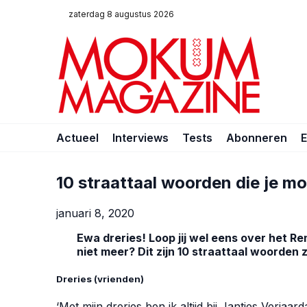
zaterdag 8 augustus 2026
Actueel
Interviews
Tests
Abonneren
10 straattaal woorden die je m
januari 8, 2020
Ewa dreries! Loop jij wel eens over het Re
niet meer? Dit zijn 10 straattaal woorden 
Dreries (vrienden)
‘Met mijn dreries ben ik altijd bij Jantjes Verjaard