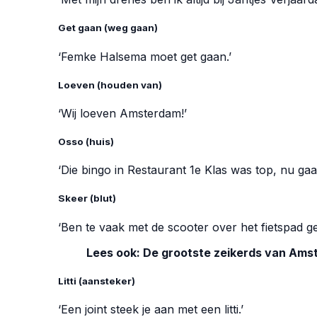
Get gaan (weg gaan)
‘Femke Halsema moet get gaan.’
Loeven (houden van)
‘Wij loeven Amsterdam!’
Osso (huis)
‘Die bingo in Restaurant 1e Klas was top, nu ga
Skeer (blut)
‘Ben te vaak met de scooter over het fietspad ge
Lees ook:
De grootste zeikerds van Ams
Litti (aansteker)
‘Een joint steek je aan met een litti.’