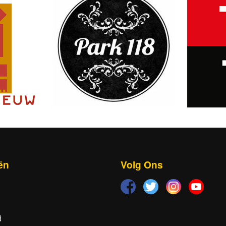
ën
Volg Ons
d