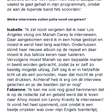
vaakst te gast gehad in mijn programma’s, omdat
ze aan de lopende band hits scoorden.’
Welke interviews zullen jullie nooit vergeten?
Isabelle
: ‘Ik zal nooit vergeten dat ik naar Los
Angeles vloog om Mariah Carey te interviewen.
Daar aangekomen werd ik in een hokje gestopt en
moest ik eerst heel lang wachten. Ondertussen
stond haar nieuwe album op de repeat en daar
moest ik dus talloze keren naar luisteren.
Vervolgens moest Mariah op een bepaalde manier
in beeld worden gebracht, zodat ze er zelf zo
beeldig mogelijk uitzag. Zelf zag ik er in hetzelfde
licht uit als een pornoster, maar dat mocht de pret
niet drukken. Achteraf heb ik erg om dit interview
gelachen en ja: die beelden zijn er nog!’
Fabienne
: ‘Ik kan me ook nog goed herinneren dat
ik op de redactie zat en gebeld werd dat ik ‘even
naar Ahoy moest om Lenny Kravitz te interviewen’.
Ik vond het heel spannend, ook omdat ik een
beetje onzeker was over mijn Engels toentertijd,