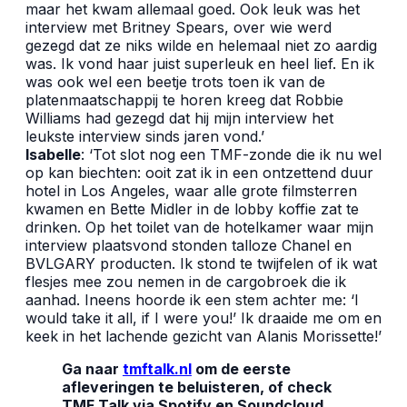
maar het kwam allemaal goed. Ook leuk was het
interview met Britney Spears, over wie werd
gezegd dat ze niks wilde en helemaal niet zo aardig
was. Ik vond haar juist superleuk en heel lief. En ik
was ook wel een beetje trots toen ik van de
platenmaatschappij te horen kreeg dat Robbie
Williams had gezegd dat hij mijn interview het
leukste interview sinds jaren vond.’
Isabelle
: ‘Tot slot nog een TMF-zonde die ik nu wel
op kan biechten: ooit zat ik in een ontzettend duur
hotel in Los Angeles, waar alle grote filmsterren
kwamen en Bette Midler in de lobby koffie zat te
drinken. Op het toilet van de hotelkamer waar mijn
interview plaatsvond stonden talloze Chanel en
BVLGARY producten. Ik stond te twijfelen of ik wat
flesjes mee zou nemen in de cargobroek die ik
aanhad. Ineens hoorde ik een stem achter me: ‘I
would take it all, if I were you!’ Ik draaide me om en
keek in het lachende gezicht van Alanis Morissette!’
Ga naar
tmftalk.nl
om de eerste
afleveringen te beluisteren, of check
TMF Talk via Spotify en Soundcloud.