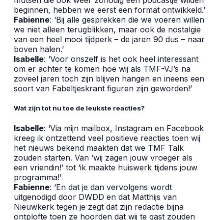
mutsen die ook weer zonodig een podcastje wilden
beginnen, hebben we eerst een format ontwikkeld.’
Fabienne
: ‘Bij alle gesprekken die we voeren willen
we niet alleen terugblikken, maar ook de nostalgie
van een heel mooi tijdperk – de jaren 90 dus – naar
boven halen.’
Isabelle
: ‘Voor onszelf is het ook heel interessant
om er achter te komen hoe wij als TMF-VJ’s na
zoveel jaren toch zijn blijven hangen en ineens een
soort van Fabeltjeskrant figuren zijn geworden!’
Wat zijn tot nu toe de leukste reacties?
Isabelle
: ‘Via mijn mailbox, Instagram en Facebook
kreeg ik ontzettend veel positieve reacties toen wij
het nieuws bekend maakten dat we TMF Talk
zouden starten. Van ‘wij zagen jouw vroeger als
een vriendin!’ tot ‘ik maakte huiswerk tijdens jouw
programma!’
Fabienne
: ‘En dat je dan vervolgens wordt
uitgenodigd door DWDD en dat Matthijs van
Nieuwkerk tegen je zegt dat zijn redactie bijna
ontplofte toen ze hoorden dat wij te gast zouden