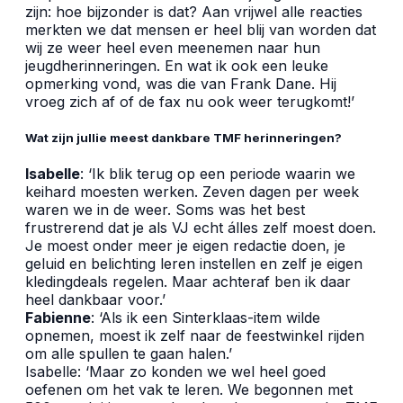
zijn: hoe bijzonder is dat? Aan vrijwel alle reacties
merkten we dat mensen er heel blij van worden dat
wij ze weer heel even meenemen naar hun
jeugdherinneringen. En wat ik ook een leuke
opmerking vond, was die van Frank Dane. Hij
vroeg zich af of de fax nu ook weer terugkomt!’
Wat zijn jullie meest dankbare TMF herinneringen?
Isabelle
: ‘Ik blik terug op een periode waarin we
keihard moesten werken. Zeven dagen per week
waren we in de weer. Soms was het best
frustrerend dat je als VJ echt álles zelf moest doen.
Je moest onder meer je eigen redactie doen, je
geluid en belichting leren instellen en zelf je eigen
kledingdeals regelen. Maar achteraf ben ik daar
heel dankbaar voor.’
Fabienne
: ‘Als ik een Sinterklaas-item wilde
opnemen, moest ik zelf naar de feestwinkel rijden
om alle spullen te gaan halen.’
Isabelle: ‘Maar zo konden we wel heel goed
oefenen om het vak te leren. We begonnen met