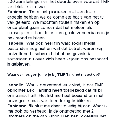
500 aansluitingen en het duurde even voordat TMF
landelijk te zien was.’
Fabienne
: ‘Door het pionieren met een klein
groepje hebben we de complete basis van het tv-
vak geleerd. We mochten fouten maken en op
onze plaat gaan zonder dat het meteen als
consequentie had dat er een grote zenderbaas in je
nek stond te hijgen.’
Isabelle
: ‘Wat ook heel fijn was: social media
bestonden nog niet en wat dat betreft waren wij
ontzettend beschermd dat al het gezeik dat
sommigen nu over zich heen krijgen ons bespaard
is gebleven.’
Waar verheugen jullie je bij TMF Talk het meest op?
Isabelle
: ‘Wat ik ontzettend leuk vind, is dat TMF
oprichter Lex Harding heeft toegezegd dat hij bij
ons aanschuift. Het lijkt me heel boeiend om met
onze grote baas van toen terug te blikken.’
Fabienne
: ‘Ik sluit me daar volledig bij aan. Waar ik
me ook op verheug, is de ontmoeting met 2
Brothers on the 4th Floor. Hen heb ik destijds het