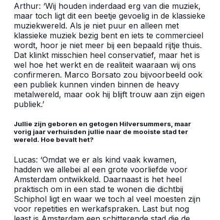
Arthur: ‘Wij houden inderdaad erg van die muziek,
maar toch ligt dit een beetje gevoelig in de klassieke
muziekwereld. Als je niet puur en alleen met
klassieke muziek bezig bent en iets te commercieel
wordt, hoor je niet meer bij een bepaald rijtje thuis.
Dat klinkt misschien heel conservatief, maar het is
wel hoe het werkt en de realiteit waaraan wij ons
confirmeren. Marco Borsato zou bijvoorbeeld ook
een publiek kunnen vinden binnen de heavy
metalwereld, maar ook hij blijft trouw aan zijn eigen
publiek.’
Jullie zijn geboren en getogen Hilversummers, maar
vorig jaar verhuisden jullie naar de mooiste stad ter
wereld. Hoe bevalt het?
Lucas: ‘Omdat we er als kind vaak kwamen,
hadden we allebei al een grote voorliefde voor
Amsterdam ontwikkeld. Daarnaast is het heel
praktisch om in een stad te wonen die dichtbij
Schiphol ligt en waar we toch al veel moesten zijn
voor repetities en werkafspraken. Last but nog
least is Amsterdam een schitterende stad die de