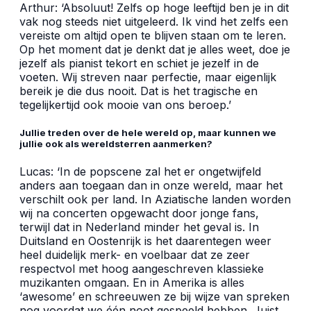
Arthur: ‘Absoluut! Zelfs op hoge leeftijd ben je in dit
vak nog steeds niet uitgeleerd. Ik vind het zelfs een
vereiste om altijd open te blijven staan om te leren.
Op het moment dat je denkt dat je alles weet, doe je
jezelf als pianist tekort en schiet je jezelf in de
voeten. Wij streven naar perfectie, maar eigenlijk
bereik je die dus nooit. Dat is het tragische en
tegelijkertijd ook mooie van ons beroep.’
Jullie treden over de hele wereld op, maar kunnen we
jullie ook als wereldsterren aanmerken?
Lucas: ‘In de popscene zal het er ongetwijfeld
anders aan toegaan dan in onze wereld, maar het
verschilt ook per land. In Aziatische landen worden
wij na concerten opgewacht door jonge fans,
terwijl dat in Nederland minder het geval is. In
Duitsland en Oostenrijk is het daarentegen weer
heel duidelijk merk- en voelbaar dat ze zeer
respectvol met hoog aangeschreven klassieke
muzikanten omgaan. En in Amerika is alles
‘awesome’ en schreeuwen ze bij wijze van spreken
nog voordat we één noot gespeeld hebben. Juist