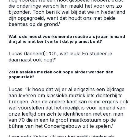
die onderlinge verschillen maakt het voor ons zo
bijzonder. Toch ben ik wel blij dat we in Nederland
zijn opgegroeid, want dat houdt ons met beide
beentjes op de grond.’
Wat is de meest voorkomende reactie als je aan iemand
die jullie níet kent vertelt dat je pianist bent?
Lucas (lachend): ‘Oh, wat leuk! En studeer je
daarnaast ook nog?’
Zal klassieke muziek ooit populairder worden dan
popmuziek?
Lucas: ‘Ik hoop dat wij er al enigszins een bijdrage
aan leveren om klassieke muziek iets dichterbij te
brengen. Aan de andere kant kan ik me ergens ook
wel voorstellen dat het moeilijk is voor iemand van
onze leeftijd om zich te identificeren met een man
van 70 die in een te groot maatkostuum op de
bühne van het Concertgebouw zit te spelen.’
Lees ook:
Kalvijn: ‘Ik zou het eerlijk vinden als